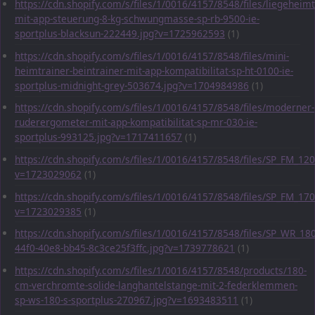
https://cdn.shopify.com/s/files/1/0016/4157/8548/files/liegeheimt
mit-app-steuerung-8-kg-schwungmasse-sp-rb-9500-ie-
sportplus-blacksun-222449.jpg?v=1725962593
(1)
https://cdn.shopify.com/s/files/1/0016/4157/8548/files/mini-
heimtrainer-beintrainer-mit-app-kompatibilitat-sp-ht-0100-ie-
sportplus-midnight-grey-503674.jpg?v=1704984986
(1)
https://cdn.shopify.com/s/files/1/0016/4157/8548/files/moderner-
ruderergometer-mit-app-kompatibilitat-sp-mr-030-ie-
sportplus-993125.jpg?v=1717411657
(1)
https://cdn.shopify.com/s/files/1/0016/4157/8548/files/SP_FM_1
v=1723029062
(1)
https://cdn.shopify.com/s/files/1/0016/4157/8548/files/SP_FM_1
v=1723029385
(1)
https://cdn.shopify.com/s/files/1/0016/4157/8548/files/SP_WR_1
44f0-40e8-bb45-8c3ce25f3ffc.jpg?v=1739778621
(1)
https://cdn.shopify.com/s/files/1/0016/4157/8548/products/180-
cm-verchromte-solide-langhantelstange-mit-2-federklemmen-
sp-ws-180-s-sportplus-270967.jpg?v=1693483511
(1)