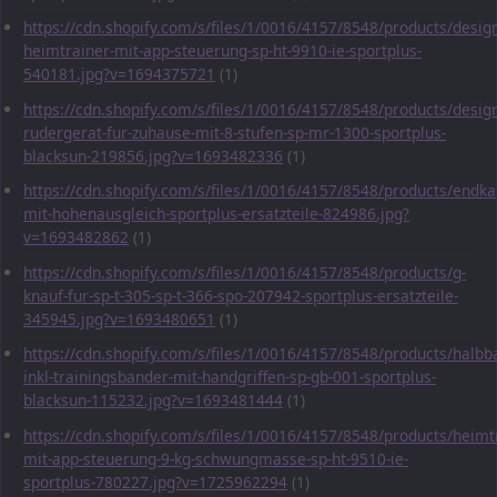
https://cdn.shopify.com/s/files/1/0016/4157/8548/products/desig
heimtrainer-mit-app-steuerung-sp-ht-9910-ie-sportplus-
540181.jpg?v=1694375721
(1)
https://cdn.shopify.com/s/files/1/0016/4157/8548/products/desig
rudergerat-fur-zuhause-mit-8-stufen-sp-mr-1300-sportplus-
blacksun-219856.jpg?v=1693482336
(1)
https://cdn.shopify.com/s/files/1/0016/4157/8548/products/endka
mit-hohenausgleich-sportplus-ersatzteile-824986.jpg?
v=1693482862
(1)
https://cdn.shopify.com/s/files/1/0016/4157/8548/products/g-
knauf-fur-sp-t-305-sp-t-366-spo-207942-sportplus-ersatzteile-
345945.jpg?v=1693480651
(1)
https://cdn.shopify.com/s/files/1/0016/4157/8548/products/halbba
inkl-trainingsbander-mit-handgriffen-sp-gb-001-sportplus-
blacksun-115232.jpg?v=1693481444
(1)
https://cdn.shopify.com/s/files/1/0016/4157/8548/products/heimt
mit-app-steuerung-9-kg-schwungmasse-sp-ht-9510-ie-
sportplus-780227.jpg?v=1725962294
(1)