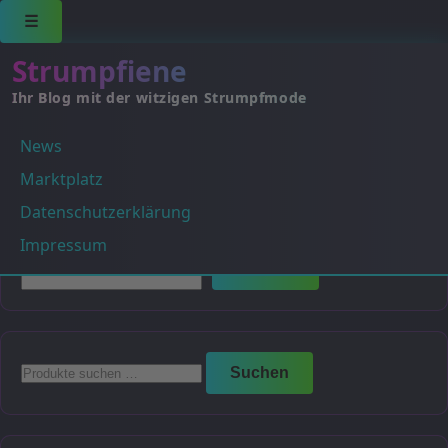
☰
Strumpfiene
Ihr Blog mit der witzigen Strumpfmode
News
Es wurden keine Produkte gefunden, die deiner
Auswahl entsprechen.
Marktplatz
Datenschutzerklärung
Suchen
Impressum
Suchen
Suchen
Suchen
nach: