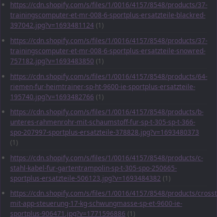
https://cdn.shopify.com/s/files/1/0016/4157/8548/products/37-
trainingscomputer-et-mr-008-6-sportplus-ersatzteile-blackred-
397042.jpg?v=1693481124
(1)
https://cdn.shopify.com/s/files/1/0016/4157/8548/products/37-
trainingscomputer-et-mr-008-6-sportplus-ersatzteile-snowred-
757182.jpg?v=1693483850
(1)
https://cdn.shopify.com/s/files/1/0016/4157/8548/products/64-
riemen-fur-heimtrainer-sp-ht-9600-ie-sportplus-ersatzteile-
195740.jpg?v=1693482766
(1)
https://cdn.shopify.com/s/files/1/0016/4157/8548/products/b-
unteres-rahmenrohr-mit-schaumstoff-fur-sp-t-305-sp-t-366-
spo-207997-sportplus-ersatzteile-378828.jpg?v=1693480373
(1)
https://cdn.shopify.com/s/files/1/0016/4157/8548/products/c-
stahl-kabel-fur-gartentrampolin-sp-t-305-spo-250665-
sportplus-ersatzteile-506123.jpg?v=1693484382
(1)
https://cdn.shopify.com/s/files/1/0016/4157/8548/products/crosst
mit-app-steuerung-17-kg-schwungmasse-sp-et-9600-ie-
sportplus-906471.jpg?v=1771596886
(1)