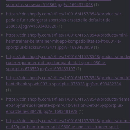
sportplus-snowsun-516865.jpg?v=1694374043
(1)
https://cdn.shopify.com/s/files/1/0016/4157/8548/products/lr-
pedale-fur-rudergerat-sportplus-ersatzteile-default-title-
268653.jpg?v=1693483820
(1)
https://cdn.shopify.com/s/files/1/0016/4157/8548/products/mini-
heimtrainer-beintrainer-mit-app-kompatibilitat-sp-ht-0001-ie-
sportplus-blacksun-472471.jpg?v=1693483959
(1)
https://cdn.shopify.com/s/files/1/0016/4157/8548/products/mode
ruderergometer-mit-app-kompatibilitat-sp-mr-030-ie-
sportplus-676550.jpg?v=1693483197
(1)
https://cdn.shopify.com/s/files/1/0016/4157/8548/products/multif
hantelbank-sp-wb-003-b-sportplus-976928.jpg?v=1693482384
(1)
https://cdn.shopify.com/s/files/1/0016/4157/8548/products/rieme
et-345j-fur-rudergerate-sp-mr-010-version-2-et-345j-sportplus-
ersatzteile-638478.jpg?v=1693481978
(1)
https://cdn.shopify.com/s/files/1/0016/4157/8548/products/rieme
et-430j-fur-heimtrainer-sp-ht-9600-ie-und-crosstrainer-sp-et-