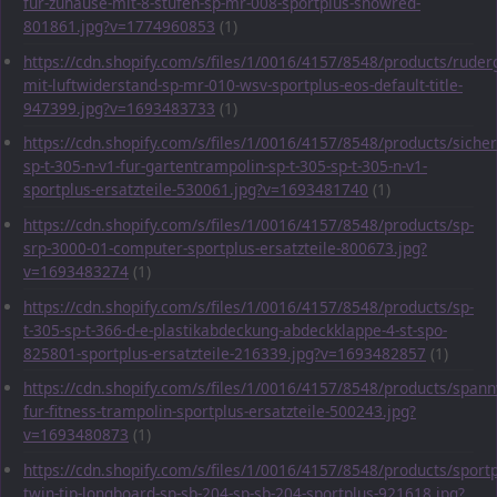
fur-zuhause-mit-8-stufen-sp-mr-008-sportplus-snowred-
801861.jpg?v=1774960853
(1)
https://cdn.shopify.com/s/files/1/0016/4157/8548/products/ruder
mit-luftwiderstand-sp-mr-010-wsv-sportplus-eos-default-title-
947399.jpg?v=1693483733
(1)
https://cdn.shopify.com/s/files/1/0016/4157/8548/products/sicher
sp-t-305-n-v1-fur-gartentrampolin-sp-t-305-sp-t-305-n-v1-
sportplus-ersatzteile-530061.jpg?v=1693481740
(1)
https://cdn.shopify.com/s/files/1/0016/4157/8548/products/sp-
srp-3000-01-computer-sportplus-ersatzteile-800673.jpg?
v=1693483274
(1)
https://cdn.shopify.com/s/files/1/0016/4157/8548/products/sp-
t-305-sp-t-366-d-e-plastikabdeckung-abdeckklappe-4-st-spo-
825801-sportplus-ersatzteile-216339.jpg?v=1693482857
(1)
https://cdn.shopify.com/s/files/1/0016/4157/8548/products/span
fur-fitness-trampolin-sportplus-ersatzteile-500243.jpg?
v=1693480873
(1)
https://cdn.shopify.com/s/files/1/0016/4157/8548/products/sportp
twin-tip-longboard-sp-sb-204-sp-sb-204-sportplus-921618.jpg?