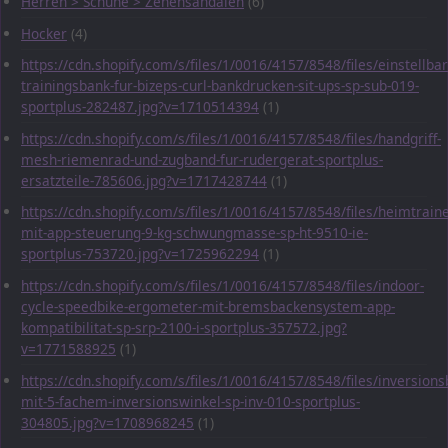
Herren > Schuhe > Zehensandalen
(6)
Hocker
(4)
https://cdn.shopify.com/s/files/1/0016/4157/8548/files/einstellbar
trainingsbank-fur-bizeps-curl-bankdrucken-sit-ups-sp-sub-019-
sportplus-282487.jpg?v=1710514394
(1)
https://cdn.shopify.com/s/files/1/0016/4157/8548/files/handgriff-
mesh-riemenrad-und-zugband-fur-rudergerat-sportplus-
ersatzteile-785606.jpg?v=1717428744
(1)
https://cdn.shopify.com/s/files/1/0016/4157/8548/files/heimtraine
mit-app-steuerung-9-kg-schwungmasse-sp-ht-9510-ie-
sportplus-753720.jpg?v=1725962294
(1)
https://cdn.shopify.com/s/files/1/0016/4157/8548/files/indoor-
cycle-speedbike-ergometer-mit-bremsbackensystem-app-
kompatibilitat-sp-srp-2100-i-sportplus-357572.jpg?
v=1771588925
(1)
https://cdn.shopify.com/s/files/1/0016/4157/8548/files/inversions
mit-5-fachem-inversionswinkel-sp-inv-010-sportplus-
304805.jpg?v=1708968245
(1)