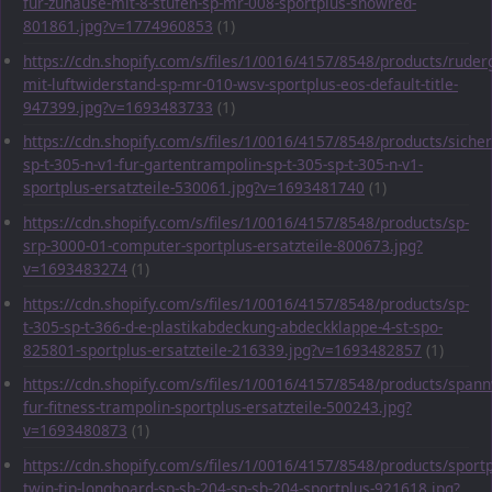
fur-zuhause-mit-8-stufen-sp-mr-008-sportplus-snowred-
801861.jpg?v=1774960853
(1)
https://cdn.shopify.com/s/files/1/0016/4157/8548/products/ruder
mit-luftwiderstand-sp-mr-010-wsv-sportplus-eos-default-title-
947399.jpg?v=1693483733
(1)
https://cdn.shopify.com/s/files/1/0016/4157/8548/products/sicher
sp-t-305-n-v1-fur-gartentrampolin-sp-t-305-sp-t-305-n-v1-
sportplus-ersatzteile-530061.jpg?v=1693481740
(1)
https://cdn.shopify.com/s/files/1/0016/4157/8548/products/sp-
srp-3000-01-computer-sportplus-ersatzteile-800673.jpg?
v=1693483274
(1)
https://cdn.shopify.com/s/files/1/0016/4157/8548/products/sp-
t-305-sp-t-366-d-e-plastikabdeckung-abdeckklappe-4-st-spo-
825801-sportplus-ersatzteile-216339.jpg?v=1693482857
(1)
https://cdn.shopify.com/s/files/1/0016/4157/8548/products/span
fur-fitness-trampolin-sportplus-ersatzteile-500243.jpg?
v=1693480873
(1)
https://cdn.shopify.com/s/files/1/0016/4157/8548/products/sportp
twin-tip-longboard-sp-sb-204-sp-sb-204-sportplus-921618.jpg?