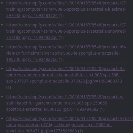
https://cdn.shopify.com/s/files/1/0016/4157/8548/products/37-
trainingscomputer-et-mr-008-6-sportplus-ersatzteile-blackred-
397042.jpg?v=1693481124
(1)
https://cdn.shopify.com/s/files/1/0016/4157/8548/products/37-
trainingscomputer-et-mr-008-6-sportplus-ersatzteile-snowred-
757182.jpg?v=1693483850
(1)
https://cdn.shopify.com/s/files/1/0016/4157/8548/products/64-
riemen-fur-heimtrainer-sp-ht-9600-ie-sportplus-ersatzteile-
195740.jpg?v=1693482766
(1)
https://cdn.shopify.com/s/files/1/0016/4157/8548/products/b-
unteres-rahmenrohr-mit-schaumstoff-fur-sp-t-305-sp-t-366-
spo-207997-sportplus-ersatzteile-378828.jpg?v=1693480373
(1)
https://cdn.shopify.com/s/files/1/0016/4157/8548/products/c-
stahl-kabel-fur-gartentrampolin-sp-t-305-spo-250665-
sportplus-ersatzteile-506123.jpg?v=1693484382
(1)
https://cdn.shopify.com/s/files/1/0016/4157/8548/products/crosst
mit-app-steuerung-17-kg-schwungmasse-sp-et-9600-ie-
sportplus-906471.jpg?v=1771596886
(1)