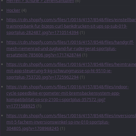
Herren > Schuhe > Zehensandalen
(6)
Hocker
(4)
https://cdn.shopify.com/s/files/1/0016/4157/8548/files/einstellbar
trainingsbank-fur-bizeps-curl-bankdrucken-sit-ups-sp-sub-019-
sportplus-282487.jpg?v=1710514394
(1)
https://cdn.shopify.com/s/files/1/0016/4157/8548/files/handgriff-
mesh-riemenrad-und-zugband-fur-rudergerat-sportplus-
ersatzteile-785606.jpg?v=1717428744
(1)
https://cdn.shopify.com/s/files/1/0016/4157/8548/files/heimtraine
mit-app-steuerung-9-kg-schwungmasse-sp-ht-9510-ie-
sportplus-753720.jpg?v=1725962294
(1)
https://cdn.shopify.com/s/files/1/0016/4157/8548/files/indoor-
cycle-speedbike-ergometer-mit-bremsbackensystem-app-
kompatibilitat-sp-srp-2100-i-sportplus-357572.jpg?
v=1771588925
(1)
https://cdn.shopify.com/s/files/1/0016/4157/8548/files/inversions
mit-5-fachem-inversionswinkel-sp-inv-010-sportplus-
304805.jpg?v=1708968245
(1)