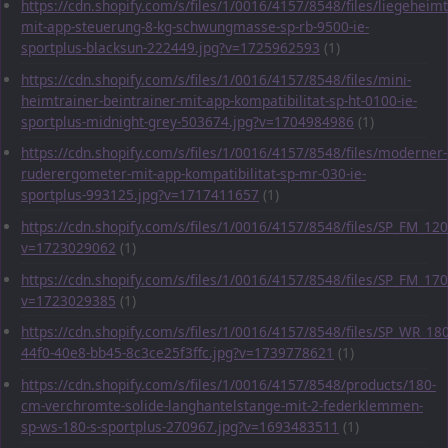
https://cdn.shopify.com/s/files/1/0016/4157/8548/files/liegeheimt
mit-app-steuerung-8-kg-schwungmasse-sp-rb-9500-ie-
sportplus-blacksun-222449.jpg?v=1725962593
(1)
https://cdn.shopify.com/s/files/1/0016/4157/8548/files/mini-
heimtrainer-beintrainer-mit-app-kompatibilitat-sp-ht-0100-ie-
sportplus-midnight-grey-503674.jpg?v=1704984986
(1)
https://cdn.shopify.com/s/files/1/0016/4157/8548/files/moderner-
ruderergometer-mit-app-kompatibilitat-sp-mr-030-ie-
sportplus-993125.jpg?v=1717411657
(1)
https://cdn.shopify.com/s/files/1/0016/4157/8548/files/SP_FM_1
v=1723029062
(1)
https://cdn.shopify.com/s/files/1/0016/4157/8548/files/SP_FM_1
v=1723029385
(1)
https://cdn.shopify.com/s/files/1/0016/4157/8548/files/SP_WR_1
44f0-40e8-bb45-8c3ce25f3ffc.jpg?v=1739778621
(1)
https://cdn.shopify.com/s/files/1/0016/4157/8548/products/180-
cm-verchromte-solide-langhantelstange-mit-2-federklemmen-
sp-ws-180-s-sportplus-270967.jpg?v=1693483511
(1)