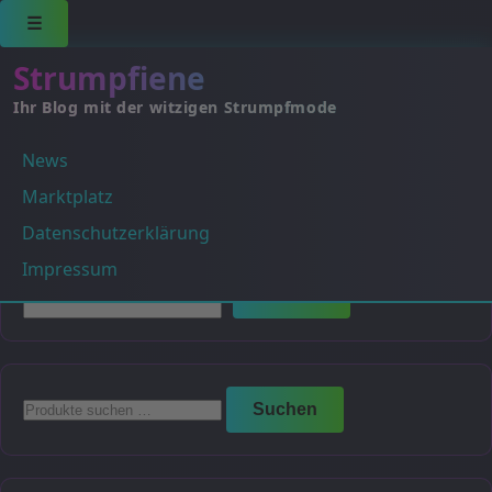
☰
Strumpfiene
Ihr Blog mit der witzigen Strumpfmode
News
Es wurden keine Produkte gefunden, die deiner
Auswahl entsprechen.
Marktplatz
Datenschutzerklärung
Suchen
Impressum
Suchen
Suchen
Suchen
nach: