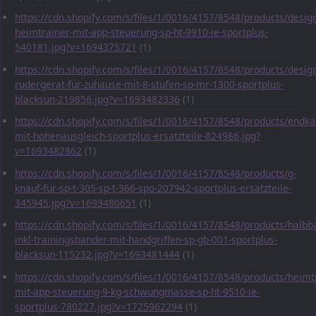
https://cdn.shopify.com/s/files/1/0016/4157/8548/products/desig
heimtrainer-mit-app-steuerung-sp-ht-9910-ie-sportplus-
540181.jpg?v=1694375721
(1)
https://cdn.shopify.com/s/files/1/0016/4157/8548/products/desig
rudergerat-fur-zuhause-mit-8-stufen-sp-mr-1300-sportplus-
blacksun-219856.jpg?v=1693482336
(1)
https://cdn.shopify.com/s/files/1/0016/4157/8548/products/endka
mit-hohenausgleich-sportplus-ersatzteile-824986.jpg?
v=1693482862
(1)
https://cdn.shopify.com/s/files/1/0016/4157/8548/products/g-
knauf-fur-sp-t-305-sp-t-366-spo-207942-sportplus-ersatzteile-
345945.jpg?v=1693480651
(1)
https://cdn.shopify.com/s/files/1/0016/4157/8548/products/halbba
inkl-trainingsbander-mit-handgriffen-sp-gb-001-sportplus-
blacksun-115232.jpg?v=1693481444
(1)
https://cdn.shopify.com/s/files/1/0016/4157/8548/products/heimt
mit-app-steuerung-9-kg-schwungmasse-sp-ht-9510-ie-
sportplus-780227.jpg?v=1725962294
(1)