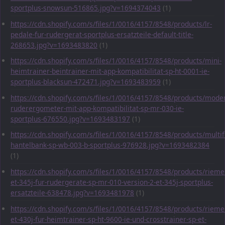
sportplus-snowsun-516865.jpg?v=1694374043
(1)
https://cdn.shopify.com/s/files/1/0016/4157/8548/products/lr-
pedale-fur-rudergerat-sportplus-ersatzteile-default-title-
268653.jpg?v=1693483820
(1)
https://cdn.shopify.com/s/files/1/0016/4157/8548/products/mini-
heimtrainer-beintrainer-mit-app-kompatibilitat-sp-ht-0001-ie-
sportplus-blacksun-472471.jpg?v=1693483959
(1)
https://cdn.shopify.com/s/files/1/0016/4157/8548/products/mode
ruderergometer-mit-app-kompatibilitat-sp-mr-030-ie-
sportplus-676550.jpg?v=1693483197
(1)
https://cdn.shopify.com/s/files/1/0016/4157/8548/products/multif
hantelbank-sp-wb-003-b-sportplus-976928.jpg?v=1693482384
(1)
https://cdn.shopify.com/s/files/1/0016/4157/8548/products/rieme
et-345j-fur-rudergerate-sp-mr-010-version-2-et-345j-sportplus-
ersatzteile-638478.jpg?v=1693481978
(1)
https://cdn.shopify.com/s/files/1/0016/4157/8548/products/rieme
et-430j-fur-heimtrainer-sp-ht-9600-ie-und-crosstrainer-sp-et-