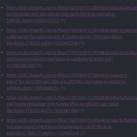
https://cdn.shopify.com/s/files/1/0016/4157/8548/products/desig
heimtrainer-mit-app-steuerung-sp-ht-9910-ie-sportplus-
540181.jpg?v=1694375721
(1)
https://cdn.shopify.com/s/files/1/0016/4157/8548/products/desig
rudergerat-fur-zuhause-mit-8-stufen-sp-mr-1300-sportplus-
blacksun-219856.jpg?v=1693482336
(1)
https://cdn.shopify.com/s/files/1/0016/4157/8548/products/endka
mit-hohenausgleich-sportplus-ersatzteile-824986.jpg?
v=1693482862
(1)
https://cdn.shopify.com/s/files/1/0016/4157/8548/products/g-
knauf-fur-sp-t-305-sp-t-366-spo-207942-sportplus-ersatzteile-
345945.jpg?v=1693480651
(1)
https://cdn.shopify.com/s/files/1/0016/4157/8548/products/halbba
inkl-trainingsbander-mit-handgriffen-sp-gb-001-sportplus-
blacksun-115232.jpg?v=1693481444
(1)
https://cdn.shopify.com/s/files/1/0016/4157/8548/products/heimt
mit-app-steuerung-9-kg-schwungmasse-sp-ht-9510-ie-
sportplus-780227.jpg?v=1725962294
(1)