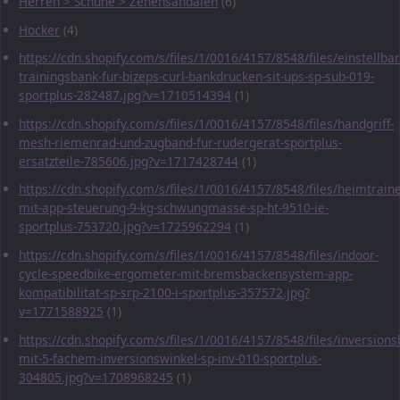
Herren > Schuhe > Zehensandalen
(6)
Hocker
(4)
https://cdn.shopify.com/s/files/1/0016/4157/8548/files/einstellbar
trainingsbank-fur-bizeps-curl-bankdrucken-sit-ups-sp-sub-019-
sportplus-282487.jpg?v=1710514394
(1)
https://cdn.shopify.com/s/files/1/0016/4157/8548/files/handgriff-
mesh-riemenrad-und-zugband-fur-rudergerat-sportplus-
ersatzteile-785606.jpg?v=1717428744
(1)
https://cdn.shopify.com/s/files/1/0016/4157/8548/files/heimtraine
mit-app-steuerung-9-kg-schwungmasse-sp-ht-9510-ie-
sportplus-753720.jpg?v=1725962294
(1)
https://cdn.shopify.com/s/files/1/0016/4157/8548/files/indoor-
cycle-speedbike-ergometer-mit-bremsbackensystem-app-
kompatibilitat-sp-srp-2100-i-sportplus-357572.jpg?
v=1771588925
(1)
https://cdn.shopify.com/s/files/1/0016/4157/8548/files/inversions
mit-5-fachem-inversionswinkel-sp-inv-010-sportplus-
304805.jpg?v=1708968245
(1)