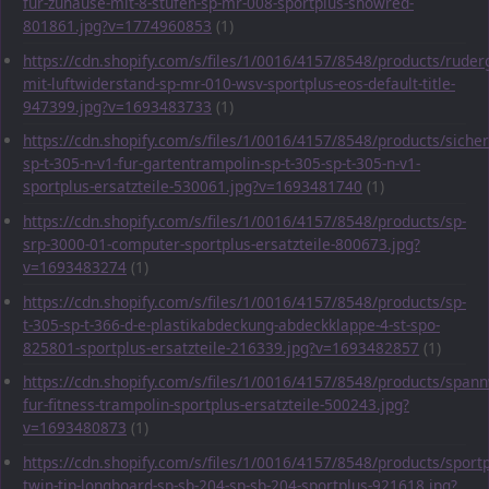
fur-zuhause-mit-8-stufen-sp-mr-008-sportplus-snowred-
801861.jpg?v=1774960853
(1)
https://cdn.shopify.com/s/files/1/0016/4157/8548/products/ruder
mit-luftwiderstand-sp-mr-010-wsv-sportplus-eos-default-title-
947399.jpg?v=1693483733
(1)
https://cdn.shopify.com/s/files/1/0016/4157/8548/products/sicher
sp-t-305-n-v1-fur-gartentrampolin-sp-t-305-sp-t-305-n-v1-
sportplus-ersatzteile-530061.jpg?v=1693481740
(1)
https://cdn.shopify.com/s/files/1/0016/4157/8548/products/sp-
srp-3000-01-computer-sportplus-ersatzteile-800673.jpg?
v=1693483274
(1)
https://cdn.shopify.com/s/files/1/0016/4157/8548/products/sp-
t-305-sp-t-366-d-e-plastikabdeckung-abdeckklappe-4-st-spo-
825801-sportplus-ersatzteile-216339.jpg?v=1693482857
(1)
https://cdn.shopify.com/s/files/1/0016/4157/8548/products/span
fur-fitness-trampolin-sportplus-ersatzteile-500243.jpg?
v=1693480873
(1)
https://cdn.shopify.com/s/files/1/0016/4157/8548/products/sportp
twin-tip-longboard-sp-sb-204-sp-sb-204-sportplus-921618.jpg?