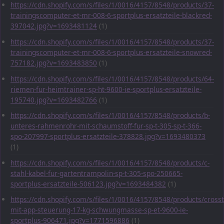
https://cdn.shopify.com/s/files/1/0016/4157/8548/products/37-
trainingscomputer-et-mr-008-6-sportplus-ersatzteile-blackred-
397042.jpg?v=1693481124
(1)
https://cdn.shopify.com/s/files/1/0016/4157/8548/products/37-
trainingscomputer-et-mr-008-6-sportplus-ersatzteile-snowred-
757182.jpg?v=1693483850
(1)
https://cdn.shopify.com/s/files/1/0016/4157/8548/products/64-
riemen-fur-heimtrainer-sp-ht-9600-ie-sportplus-ersatzteile-
195740.jpg?v=1693482766
(1)
https://cdn.shopify.com/s/files/1/0016/4157/8548/products/b-
unteres-rahmenrohr-mit-schaumstoff-fur-sp-t-305-sp-t-366-
spo-207997-sportplus-ersatzteile-378828.jpg?v=1693480373
(1)
https://cdn.shopify.com/s/files/1/0016/4157/8548/products/c-
stahl-kabel-fur-gartentrampolin-sp-t-305-spo-250665-
sportplus-ersatzteile-506123.jpg?v=1693484382
(1)
https://cdn.shopify.com/s/files/1/0016/4157/8548/products/crosst
mit-app-steuerung-17-kg-schwungmasse-sp-et-9600-ie-
sportplus-906471.jpg?v=1771596886
(1)