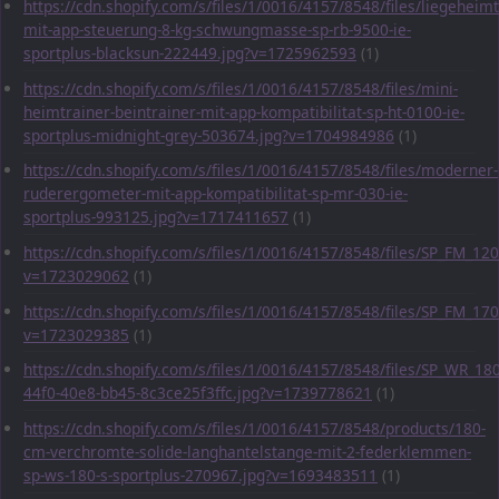
https://cdn.shopify.com/s/files/1/0016/4157/8548/files/liegeheimt
mit-app-steuerung-8-kg-schwungmasse-sp-rb-9500-ie-
sportplus-blacksun-222449.jpg?v=1725962593
(1)
https://cdn.shopify.com/s/files/1/0016/4157/8548/files/mini-
heimtrainer-beintrainer-mit-app-kompatibilitat-sp-ht-0100-ie-
sportplus-midnight-grey-503674.jpg?v=1704984986
(1)
https://cdn.shopify.com/s/files/1/0016/4157/8548/files/moderner-
ruderergometer-mit-app-kompatibilitat-sp-mr-030-ie-
sportplus-993125.jpg?v=1717411657
(1)
https://cdn.shopify.com/s/files/1/0016/4157/8548/files/SP_FM_1
v=1723029062
(1)
https://cdn.shopify.com/s/files/1/0016/4157/8548/files/SP_FM_1
v=1723029385
(1)
https://cdn.shopify.com/s/files/1/0016/4157/8548/files/SP_WR_1
44f0-40e8-bb45-8c3ce25f3ffc.jpg?v=1739778621
(1)
https://cdn.shopify.com/s/files/1/0016/4157/8548/products/180-
cm-verchromte-solide-langhantelstange-mit-2-federklemmen-
sp-ws-180-s-sportplus-270967.jpg?v=1693483511
(1)