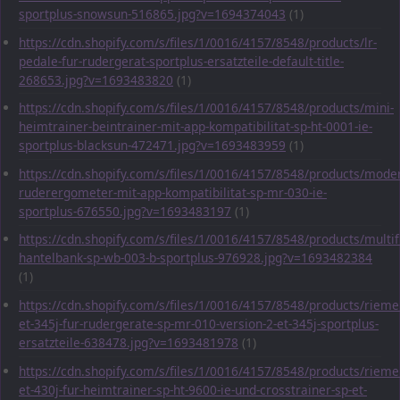
sportplus-snowsun-516865.jpg?v=1694374043
(1)
https://cdn.shopify.com/s/files/1/0016/4157/8548/products/lr-
pedale-fur-rudergerat-sportplus-ersatzteile-default-title-
268653.jpg?v=1693483820
(1)
https://cdn.shopify.com/s/files/1/0016/4157/8548/products/mini-
heimtrainer-beintrainer-mit-app-kompatibilitat-sp-ht-0001-ie-
sportplus-blacksun-472471.jpg?v=1693483959
(1)
https://cdn.shopify.com/s/files/1/0016/4157/8548/products/mode
ruderergometer-mit-app-kompatibilitat-sp-mr-030-ie-
sportplus-676550.jpg?v=1693483197
(1)
https://cdn.shopify.com/s/files/1/0016/4157/8548/products/multif
hantelbank-sp-wb-003-b-sportplus-976928.jpg?v=1693482384
(1)
https://cdn.shopify.com/s/files/1/0016/4157/8548/products/rieme
et-345j-fur-rudergerate-sp-mr-010-version-2-et-345j-sportplus-
ersatzteile-638478.jpg?v=1693481978
(1)
https://cdn.shopify.com/s/files/1/0016/4157/8548/products/rieme
et-430j-fur-heimtrainer-sp-ht-9600-ie-und-crosstrainer-sp-et-