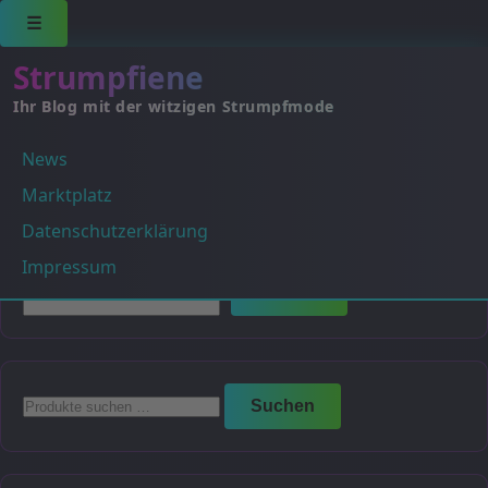
☰
Strumpfiene
Ihr Blog mit der witzigen Strumpfmode
News
Es wurden keine Produkte gefunden, die deiner
Auswahl entsprechen.
Marktplatz
Datenschutzerklärung
Suchen
Impressum
Suchen
Suchen
Suchen
nach: