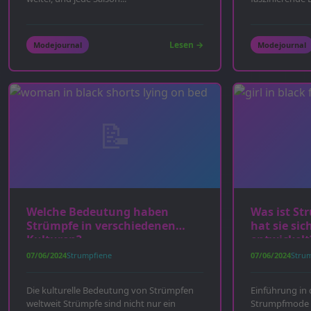
die...
Lesen →
Modejournal
Modejournal
Welche Bedeutung haben
Was ist S
Strümpfe in verschiedenen
hat sie sic
Kulturen?
entwickelt
07/06/2024
Strumpfiene
07/06/2024
Stru
Die kulturelle Bedeutung von Strümpfen
Einführung in
weltweit Strümpfe sind nicht nur ein
Strumpfmode u