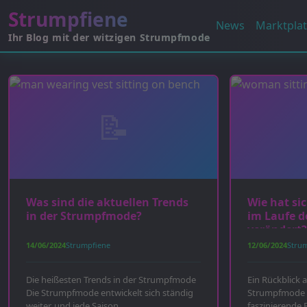
Strumpfiene
News
Marktplat
Ihr Blog mit der witzigen Strumpfmode
Was sind die aktuellen Trends
Wie hat si
in der Strumpfmode?
im Laufe d
verändert
14/06/2024
Strumpfiene
12/06/2024
Stru
Die heißesten Trends in der Strumpfmode
Ein Rückblick 
Die Strumpfmode entwickelt sich ständig
Strumpfmode 
weiter, und jede Saison...
faszinierende 