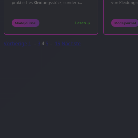
praktisches Kleidungsstück, sondern
von Kleidungss
haben...
bedecken...
Lesen →
Modejournal
Modejournal
Seitennummerierung
Vorherige
1
…
3
4
5
…
19
Nächste
der
Beiträge