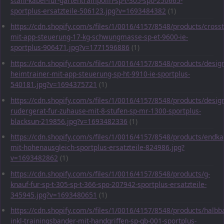
stahl-kabel-fur-gartentrampolin-sp-t-305-spo-250665-
sportplus-ersatzteile-506123.jpg?v=1693484382
(1)
https://cdn.shopify.com/s/files/1/0016/4157/8548/products/crosst
mit-app-steuerung-17-kg-schwungmasse-sp-et-9600-ie-
sportplus-906471.jpg?v=1771596886
(1)
https://cdn.shopify.com/s/files/1/0016/4157/8548/products/desig
heimtrainer-mit-app-steuerung-sp-ht-9910-ie-sportplus-
540181.jpg?v=1694375721
(1)
https://cdn.shopify.com/s/files/1/0016/4157/8548/products/desig
rudergerat-fur-zuhause-mit-8-stufen-sp-mr-1300-sportplus-
blacksun-219856.jpg?v=1693482336
(1)
https://cdn.shopify.com/s/files/1/0016/4157/8548/products/endka
mit-hohenausgleich-sportplus-ersatzteile-824986.jpg?
v=1693482862
(1)
https://cdn.shopify.com/s/files/1/0016/4157/8548/products/g-
knauf-fur-sp-t-305-sp-t-366-spo-207942-sportplus-ersatzteile-
345945.jpg?v=1693480651
(1)
https://cdn.shopify.com/s/files/1/0016/4157/8548/products/halbba
inkl-trainingsbander-mit-handgriffen-sp-gb-001-sportplus-