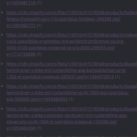
v=1693481116
(1)
https://cdn.shopify.com/s/files/1/0016/4157/8548/products/hohen
fitness-trampolin-sp-t-110-sportplus-himbeer-398399.jpg?
v=1693482772
(1)
https://cdn.shopify.com/s/files/1/0016/4157/8548/products/indoor
cycle-speedbike-ergometer-mit-wirbelstrombremse-sp-srp-
3000-3100-sportplus-snowred-sp-srp-3000-298593.jpg?
v=1712158888
(1)
https://cdn.shopify.com/s/files/1/0016/4157/8548/products/klapp
heimtrainer-s-bike-mit-ruckenlehne-app-kompatibilitat-sp-ht-
1300-ie-sportplus-snowsun-285637.jpg?v=1694375013
(1)
https://cdn.shopify.com/s/files/1/0016/4157/8548/products/klapp
heimtrainer-s-bike-mit-ruckenlehne-sp-ht-1003-wsv-sportplus-
eos-508069.jpg?v=1693480953
(1)
https://cdn.shopify.com/s/files/1/0016/4157/8548/products/klapp
heimtrainer-x-bike-computer-gesteuert-mit-ruckenlehne-app-
steuerung-sp-ht-1004-ie-sportplus-snowsun-125038.jpg?
v=1693484304
(1)