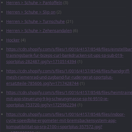
Herren > Schuhe > Pantoffeln
(3)
Herren > Schuhe > Slip on
(2)
Herren > Schuhe > Turnschuhe
(21)
Herren > Schuhe > Zehensandalen
(6)
Hocker
(4)
https://cdn.shopify.com/s/files/1/0016/4157/8548/files/einstellbar
trainingsbank-fur-bizeps-curl-bankdrucken-sit-ups-sp-sub-019-
sportplus-282487.jpg?v=1710514394
(1)
https://cdn.shopify.com/s/files/1/0016/4157/8548/files/handgriff-
mesh-riemenrad-und-zugband-fur-rudergerat-sportplus-
ersatzteile-785606.jpg?v=1717428744
(1)
https://cdn.shopify.com/s/files/1/0016/4157/8548/files/heimtraine
mit-app-steuerung-9-kg-schwungmasse-sp-ht-9510-ie-
sportplus-753720.jpg?v=1725962294
(1)
https://cdn.shopify.com/s/files/1/0016/4157/8548/files/indoor-
cycle-speedbike-ergometer-mit-bremsbackensystem-app-
kompatibilitat-sp-srp-2100-i-sportplus-357572.jpg?