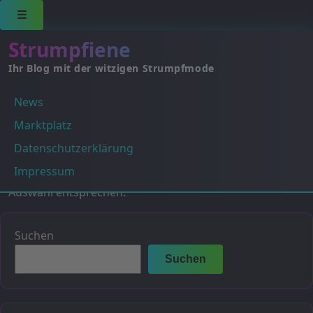
☰
Strumpfiene
Ihr Blog mit der witzigen Strumpfmode
News
lieferbar - in 8-10
Marktplatz
Werktagen bei dir
Datenschutzerklärung
Impressum
Es wurden keine Produkte gefunden, die deiner
Auswahl entsprechen.
Suchen
Suchen