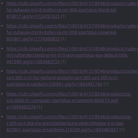
https://cdn.shopify.com/s/files/1/0016/4157/8548/products/ruder
fur-zuhause-mit-8-stufen-sp-mr-008-sportplus-blackred-
874017.jpg?v=1724761625
(1)
https://cdn.shopify.com/s/files/1/0016/4157/8548/products/ruder
fur-zuhause-mit-8-stufen-sp-mr-008-sportplus-snowred-
801861.jpg?v=1774960853
(1)
https://cdn.shopify.com/s/files/1/0016/4157/8548/products/ruder
mit-luftwiderstand-sp-mr-010-wsv-sportplus-eos-default-title-
947399.jpg?v=1693483733
(1)
https://cdn.shopify.com/s/files/1/0016/4157/8548/products/sicher
sp-t-305-n-v1-fur-gartentrampolin-sp-t-305-sp-t-305-n-v1-
sportplus-ersatzteile-530061.jpg?v=1693481740
(1)
https://cdn.shopify.com/s/files/1/0016/4157/8548/products/sp-
srp-3000-01-computer-sportplus-ersatzteile-800673.jpg?
v=1693483274
(1)
https://cdn.shopify.com/s/files/1/0016/4157/8548/products/sp-
t-305-sp-t-366-d-e-plastikabdeckung-abdeckklappe-4-st-spo-
825801-sportplus-ersatzteile-216339.jpg?v=1693482857
(1)