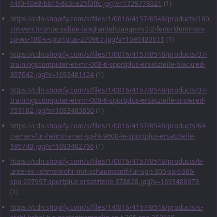
44f0-40e8-bb45-8c3ce25f3ffc.jpg?v=1739778621
(1)
https://cdn.shopify.com/s/files/1/0016/4157/8548/products/180-
cm-verchromte-solide-langhantelstange-mit-2-federklemmen-
sp-ws-180-s-sportplus-270967.jpg?v=1693483511
(1)
https://cdn.shopify.com/s/files/1/0016/4157/8548/products/37-
trainingscomputer-et-mr-008-6-sportplus-ersatzteile-blackred-
397042.jpg?v=1693481124
(1)
https://cdn.shopify.com/s/files/1/0016/4157/8548/products/37-
trainingscomputer-et-mr-008-6-sportplus-ersatzteile-snowred-
757182.jpg?v=1693483850
(1)
https://cdn.shopify.com/s/files/1/0016/4157/8548/products/64-
riemen-fur-heimtrainer-sp-ht-9600-ie-sportplus-ersatzteile-
195740.jpg?v=1693482766
(1)
https://cdn.shopify.com/s/files/1/0016/4157/8548/products/b-
unteres-rahmenrohr-mit-schaumstoff-fur-sp-t-305-sp-t-366-
spo-207997-sportplus-ersatzteile-378828.jpg?v=1693480373
(1)
https://cdn.shopify.com/s/files/1/0016/4157/8548/products/c-