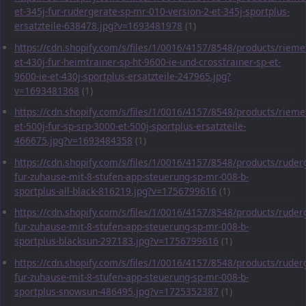
et-345j-fur-rudergerate-sp-mr-010-version-2-et-345j-sportplus-
ersatzteile-638478.jpg?v=1693481978
(1)
https://cdn.shopify.com/s/files/1/0016/4157/8548/products/rieme
et-430j-fur-heimtrainer-sp-ht-9600-ie-und-crosstrainer-sp-et-
9600-ie-et-430j-sportplus-ersatzteile-247965.jpg?
v=1693481368
(1)
https://cdn.shopify.com/s/files/1/0016/4157/8548/products/rieme
et-500j-fur-sp-srp-3000-et-500j-sportplus-ersatzteile-
466675.jpg?v=1693484358
(1)
https://cdn.shopify.com/s/files/1/0016/4157/8548/products/ruder
fur-zuhause-mit-8-stufen-app-steuerung-sp-mr-008-b-
sportplus-all-black-816219.jpg?v=1756799616
(1)
https://cdn.shopify.com/s/files/1/0016/4157/8548/products/ruder
fur-zuhause-mit-8-stufen-app-steuerung-sp-mr-008-b-
sportplus-blacksun-297183.jpg?v=1756799616
(1)
https://cdn.shopify.com/s/files/1/0016/4157/8548/products/ruder
fur-zuhause-mit-8-stufen-app-steuerung-sp-mr-008-b-
sportplus-snowsun-486495.jpg?v=1725352387
(1)