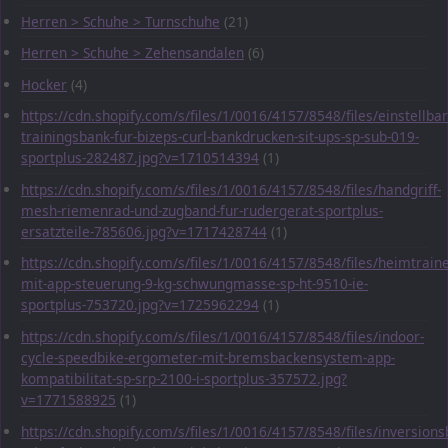
Herren > Schuhe > Turnschuhe
(21)
Herren > Schuhe > Zehensandalen
(6)
Hocker
(4)
https://cdn.shopify.com/s/files/1/0016/4157/8548/files/einstellbar
trainingsbank-fur-bizeps-curl-bankdrucken-sit-ups-sp-sub-019-
sportplus-282487.jpg?v=1710514394
(1)
https://cdn.shopify.com/s/files/1/0016/4157/8548/files/handgriff-
mesh-riemenrad-und-zugband-fur-rudergerat-sportplus-
ersatzteile-785606.jpg?v=1717428744
(1)
https://cdn.shopify.com/s/files/1/0016/4157/8548/files/heimtraine
mit-app-steuerung-9-kg-schwungmasse-sp-ht-9510-ie-
sportplus-753720.jpg?v=1725962294
(1)
https://cdn.shopify.com/s/files/1/0016/4157/8548/files/indoor-
cycle-speedbike-ergometer-mit-bremsbackensystem-app-
kompatibilitat-sp-srp-2100-i-sportplus-357572.jpg?
v=1771588925
(1)
https://cdn.shopify.com/s/files/1/0016/4157/8548/files/inversions