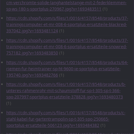
cm-verchromte-solide-langhantelstange-mit-2-federklemmen-
sp-ws-180-s-sportplus-270967.jpg?v=1693483511
(1)
https://cdn.shopify.com/s/files/1/0016/4157/8548/products/37-
trainingscomputer-et-mr-008-6-sportplus-ersatzteile-blackred-
397042.jpg?v=1693481124
(1)
https://cdn.shopify.com/s/files/1/0016/4157/8548/products/37-
trainingscomputer-et-mr-008-6-sportplus-ersatzteile-snowred-
757182.jpg?v=1693483850
(1)
https://cdn.shopify.com/s/files/1/0016/4157/8548/products/64-
riemen-fur-heimtrainer-sp-ht-9600-ie-sportplus-ersatzteile-
195740.jpg?v=1693482766
(1)
https://cdn.shopify.com/s/files/1/0016/4157/8548/products/b-
unteres-rahmenrohr-mit-schaumstoff-fur-sp-t-305-sp-t-366-
spo-207997-sportplus-ersatzteile-378828.jpg?v=1693480373
(1)
https://cdn.shopify.com/s/files/1/0016/4157/8548/products/c-
stahl-kabel-fur-gartentrampolin-sp-t-305-spo-250665-
sportplus-ersatzteile-506123.jpg?v=1693484382
(1)