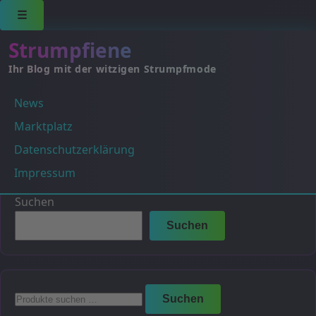
☰
Strumpfiene
Ihr Blog mit der witzigen Strumpfmode
News
3 Wochen
Marktplatz
Es wurden keine Produkte gefunden, die deiner
Datenschutzerklärung
Auswahl entsprechen.
Impressum
Suchen
Suchen
Suchen
Suchen
nach: