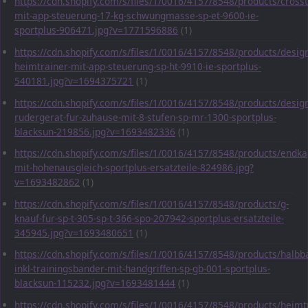
https://cdn.shopify.com/s/files/1/0016/4157/8548/products/crosst
mit-app-steuerung-17-kg-schwungmasse-sp-et-9600-ie-
sportplus-906471.jpg?v=1771596886
(1)
https://cdn.shopify.com/s/files/1/0016/4157/8548/products/desig
heimtrainer-mit-app-steuerung-sp-ht-9910-ie-sportplus-
540181.jpg?v=1694375721
(1)
https://cdn.shopify.com/s/files/1/0016/4157/8548/products/desig
rudergerat-fur-zuhause-mit-8-stufen-sp-mr-1300-sportplus-
blacksun-219856.jpg?v=1693482336
(1)
https://cdn.shopify.com/s/files/1/0016/4157/8548/products/endka
mit-hohenausgleich-sportplus-ersatzteile-824986.jpg?
v=1693482862
(1)
https://cdn.shopify.com/s/files/1/0016/4157/8548/products/g-
knauf-fur-sp-t-305-sp-t-366-spo-207942-sportplus-ersatzteile-
345945.jpg?v=1693480651
(1)
https://cdn.shopify.com/s/files/1/0016/4157/8548/products/halbba
inkl-trainingsbander-mit-handgriffen-sp-gb-001-sportplus-
blacksun-115232.jpg?v=1693481444
(1)
https://cdn.shopify.com/s/files/1/0016/4157/8548/products/heimt