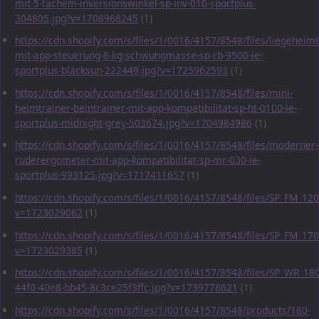
mit-5-fachem-inversionswinkel-sp-inv-010-sportplus-
304805.jpg?v=1708968245
(1)
https://cdn.shopify.com/s/files/1/0016/4157/8548/files/liegeheimt
mit-app-steuerung-8-kg-schwungmasse-sp-rb-9500-ie-
sportplus-blacksun-222449.jpg?v=1725962593
(1)
https://cdn.shopify.com/s/files/1/0016/4157/8548/files/mini-
heimtrainer-beintrainer-mit-app-kompatibilitat-sp-ht-0100-ie-
sportplus-midnight-grey-503674.jpg?v=1704984986
(1)
https://cdn.shopify.com/s/files/1/0016/4157/8548/files/moderner-
ruderergometer-mit-app-kompatibilitat-sp-mr-030-ie-
sportplus-993125.jpg?v=1717411657
(1)
https://cdn.shopify.com/s/files/1/0016/4157/8548/files/SP_FM_1
v=1723029062
(1)
https://cdn.shopify.com/s/files/1/0016/4157/8548/files/SP_FM_1
v=1723029385
(1)
https://cdn.shopify.com/s/files/1/0016/4157/8548/files/SP_WR_1
44f0-40e8-bb45-8c3ce25f3ffc.jpg?v=1739778621
(1)
https://cdn.shopify.com/s/files/1/0016/4157/8548/products/180-