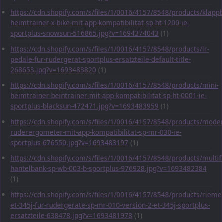
https://cdn.shopify.com/s/files/1/0016/4157/8548/products/klapp
heimtrainer-x-bike-mit-app-kompatibilitat-sp-ht-1200-ie-
sportplus-snowsun-516865.jpg?v=1694374043
(1)
https://cdn.shopify.com/s/files/1/0016/4157/8548/products/lr-
pedale-fur-rudergerat-sportplus-ersatzteile-default-title-
268653.jpg?v=1693483820
(1)
https://cdn.shopify.com/s/files/1/0016/4157/8548/products/mini-
heimtrainer-beintrainer-mit-app-kompatibilitat-sp-ht-0001-ie-
sportplus-blacksun-472471.jpg?v=1693483959
(1)
https://cdn.shopify.com/s/files/1/0016/4157/8548/products/mode
ruderergometer-mit-app-kompatibilitat-sp-mr-030-ie-
sportplus-676550.jpg?v=1693483197
(1)
https://cdn.shopify.com/s/files/1/0016/4157/8548/products/multif
hantelbank-sp-wb-003-b-sportplus-976928.jpg?v=1693482384
(1)
https://cdn.shopify.com/s/files/1/0016/4157/8548/products/rieme
et-345j-fur-rudergerate-sp-mr-010-version-2-et-345j-sportplus-
ersatzteile-638478.jpg?v=1693481978
(1)