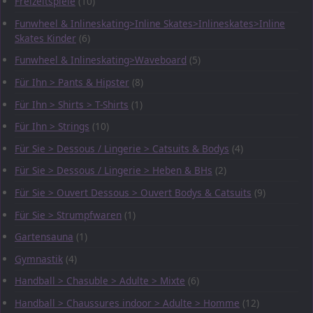
Freizeitspiele
(10)
Funwheel & Inlineskating>Inline Skates>Inlineskates>Inline
Skates Kinder
(6)
Funwheel & Inlineskating>Waveboard
(5)
Für Ihn > Pants & Hipster
(8)
Für Ihn > Shirts > T-Shirts
(1)
Für Ihn > Strings
(10)
Für Sie > Dessous / Lingerie > Catsuits & Bodys
(4)
Für Sie > Dessous / Lingerie > Heben & BHs
(2)
Für Sie > Ouvert Dessous > Ouvert Bodys & Catsuits
(9)
Für Sie > Strumpfwaren
(1)
Gartensauna
(1)
Gymnastik
(4)
Handball > Chasuble > Adulte > Mixte
(6)
Handball > Chaussures indoor > Adulte > Homme
(12)