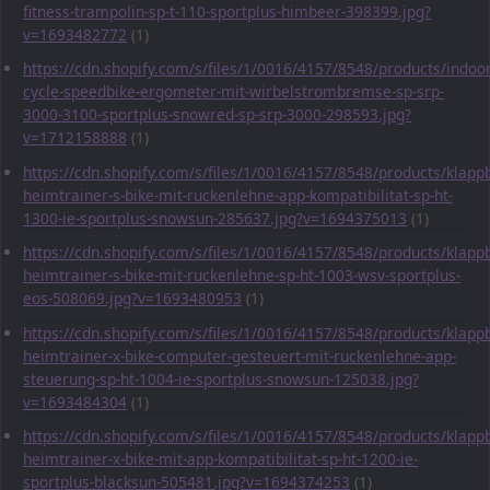
fitness-trampolin-sp-t-110-sportplus-himbeer-398399.jpg?
v=1693482772
(1)
https://cdn.shopify.com/s/files/1/0016/4157/8548/products/indoor
cycle-speedbike-ergometer-mit-wirbelstrombremse-sp-srp-
3000-3100-sportplus-snowred-sp-srp-3000-298593.jpg?
v=1712158888
(1)
https://cdn.shopify.com/s/files/1/0016/4157/8548/products/klapp
heimtrainer-s-bike-mit-ruckenlehne-app-kompatibilitat-sp-ht-
1300-ie-sportplus-snowsun-285637.jpg?v=1694375013
(1)
https://cdn.shopify.com/s/files/1/0016/4157/8548/products/klapp
heimtrainer-s-bike-mit-ruckenlehne-sp-ht-1003-wsv-sportplus-
eos-508069.jpg?v=1693480953
(1)
https://cdn.shopify.com/s/files/1/0016/4157/8548/products/klapp
heimtrainer-x-bike-computer-gesteuert-mit-ruckenlehne-app-
steuerung-sp-ht-1004-ie-sportplus-snowsun-125038.jpg?
v=1693484304
(1)
https://cdn.shopify.com/s/files/1/0016/4157/8548/products/klapp
heimtrainer-x-bike-mit-app-kompatibilitat-sp-ht-1200-ie-
sportplus-blacksun-505481.jpg?v=1694374253
(1)