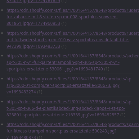
874017.jpg?v=1724761625
(1)
https://cdn.shopify.com/s/files/1/0016/4157/8548/products/ruder
fur-zuhause-mit-8-stufen-sp-mr-008-sportplus-snowred-
801861.jpg?v=1774960853
(1)
https://cdn.shopify.com/s/files/1/0016/4157/8548/products/ruder
mit-luftwiderstand-sp-mr-010-wsv-sportplus-eos-default-title-
947399.jpg?v=1693483733
(1)
https://cdn.shopify.com/s/files/1/0016/4157/8548/products/sicher
sp-t-305-n-v1-fur-gartentrampolin-sp-t-305-sp-t-305-n-v1-
sportplus-ersatzteile-530061.jpg?v=1693481740
(1)
https://cdn.shopify.com/s/files/1/0016/4157/8548/products/sp-
srp-3000-01-computer-sportplus-ersatzteile-800673.jpg?
v=1693483274
(1)
https://cdn.shopify.com/s/files/1/0016/4157/8548/products/sp-
t-305-sp-t-366-d-e-plastikabdeckung-abdeckklappe-4-st-spo-
825801-sportplus-ersatzteile-216339.jpg?v=1693482857
(1)
https://cdn.shopify.com/s/files/1/0016/4157/8548/products/span
fur-fitness-trampolin-sportplus-ersatzteile-500243.jpg?
v=1693480873
(1)