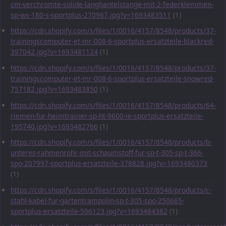
cm-verchromte-solide-langhantelstange-mit-2-federklemmen-
sp-ws-180-s-sportplus-270967.jpg?v=1693483511
(1)
https://cdn.shopify.com/s/files/1/0016/4157/8548/products/37-
trainingscomputer-et-mr-008-6-sportplus-ersatzteile-blackred-
397042.jpg?v=1693481124
(1)
https://cdn.shopify.com/s/files/1/0016/4157/8548/products/37-
trainingscomputer-et-mr-008-6-sportplus-ersatzteile-snowred-
757182.jpg?v=1693483850
(1)
https://cdn.shopify.com/s/files/1/0016/4157/8548/products/64-
riemen-fur-heimtrainer-sp-ht-9600-ie-sportplus-ersatzteile-
195740.jpg?v=1693482766
(1)
https://cdn.shopify.com/s/files/1/0016/4157/8548/products/b-
unteres-rahmenrohr-mit-schaumstoff-fur-sp-t-305-sp-t-366-
spo-207997-sportplus-ersatzteile-378828.jpg?v=1693480373
(1)
https://cdn.shopify.com/s/files/1/0016/4157/8548/products/c-
stahl-kabel-fur-gartentrampolin-sp-t-305-spo-250665-
sportplus-ersatzteile-506123.jpg?v=1693484382
(1)