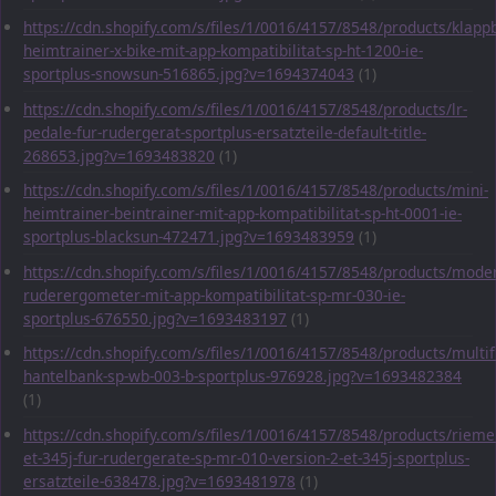
https://cdn.shopify.com/s/files/1/0016/4157/8548/products/klapp
heimtrainer-x-bike-mit-app-kompatibilitat-sp-ht-1200-ie-
sportplus-snowsun-516865.jpg?v=1694374043
(1)
https://cdn.shopify.com/s/files/1/0016/4157/8548/products/lr-
pedale-fur-rudergerat-sportplus-ersatzteile-default-title-
268653.jpg?v=1693483820
(1)
https://cdn.shopify.com/s/files/1/0016/4157/8548/products/mini-
heimtrainer-beintrainer-mit-app-kompatibilitat-sp-ht-0001-ie-
sportplus-blacksun-472471.jpg?v=1693483959
(1)
https://cdn.shopify.com/s/files/1/0016/4157/8548/products/mode
ruderergometer-mit-app-kompatibilitat-sp-mr-030-ie-
sportplus-676550.jpg?v=1693483197
(1)
https://cdn.shopify.com/s/files/1/0016/4157/8548/products/multif
hantelbank-sp-wb-003-b-sportplus-976928.jpg?v=1693482384
(1)
https://cdn.shopify.com/s/files/1/0016/4157/8548/products/rieme
et-345j-fur-rudergerate-sp-mr-010-version-2-et-345j-sportplus-
ersatzteile-638478.jpg?v=1693481978
(1)