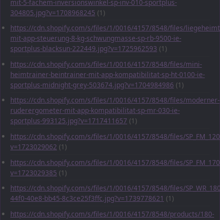
mit-5-fachem-inversionswinkel-sp-inv-010-sportplus-
304805.jpg?v=1708968245
(1)
https://cdn.shopify.com/s/files/1/0016/4157/8548/files/liegeheimt
mit-app-steuerung-8-kg-schwungmasse-sp-rb-9500-ie-
sportplus-blacksun-222449.jpg?v=1725962593
(1)
https://cdn.shopify.com/s/files/1/0016/4157/8548/files/mini-
heimtrainer-beintrainer-mit-app-kompatibilitat-sp-ht-0100-ie-
sportplus-midnight-grey-503674.jpg?v=1704984986
(1)
https://cdn.shopify.com/s/files/1/0016/4157/8548/files/moderner-
ruderergometer-mit-app-kompatibilitat-sp-mr-030-ie-
sportplus-993125.jpg?v=1717411657
(1)
https://cdn.shopify.com/s/files/1/0016/4157/8548/files/SP_FM_1
v=1723029062
(1)
https://cdn.shopify.com/s/files/1/0016/4157/8548/files/SP_FM_1
v=1723029385
(1)
https://cdn.shopify.com/s/files/1/0016/4157/8548/files/SP_WR_1
44f0-40e8-bb45-8c3ce25f3ffc.jpg?v=1739778621
(1)
https://cdn.shopify.com/s/files/1/0016/4157/8548/products/180-