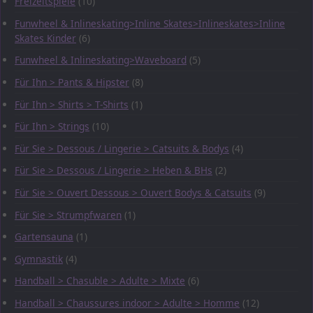
Freizeitspiele
(10)
Funwheel & Inlineskating>Inline Skates>Inlineskates>Inline
Skates Kinder
(6)
Funwheel & Inlineskating>Waveboard
(5)
Für Ihn > Pants & Hipster
(8)
Für Ihn > Shirts > T-Shirts
(1)
Für Ihn > Strings
(10)
Für Sie > Dessous / Lingerie > Catsuits & Bodys
(4)
Für Sie > Dessous / Lingerie > Heben & BHs
(2)
Für Sie > Ouvert Dessous > Ouvert Bodys & Catsuits
(9)
Für Sie > Strumpfwaren
(1)
Gartensauna
(1)
Gymnastik
(4)
Handball > Chasuble > Adulte > Mixte
(6)
Handball > Chaussures indoor > Adulte > Homme
(12)