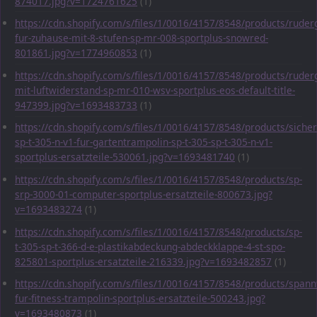
874017.jpg?v=1724761625
(1)
https://cdn.shopify.com/s/files/1/0016/4157/8548/products/ruder
fur-zuhause-mit-8-stufen-sp-mr-008-sportplus-snowred-
801861.jpg?v=1774960853
(1)
https://cdn.shopify.com/s/files/1/0016/4157/8548/products/ruder
mit-luftwiderstand-sp-mr-010-wsv-sportplus-eos-default-title-
947399.jpg?v=1693483733
(1)
https://cdn.shopify.com/s/files/1/0016/4157/8548/products/sicher
sp-t-305-n-v1-fur-gartentrampolin-sp-t-305-sp-t-305-n-v1-
sportplus-ersatzteile-530061.jpg?v=1693481740
(1)
https://cdn.shopify.com/s/files/1/0016/4157/8548/products/sp-
srp-3000-01-computer-sportplus-ersatzteile-800673.jpg?
v=1693483274
(1)
https://cdn.shopify.com/s/files/1/0016/4157/8548/products/sp-
t-305-sp-t-366-d-e-plastikabdeckung-abdeckklappe-4-st-spo-
825801-sportplus-ersatzteile-216339.jpg?v=1693482857
(1)
https://cdn.shopify.com/s/files/1/0016/4157/8548/products/span
fur-fitness-trampolin-sportplus-ersatzteile-500243.jpg?
v=1693480873
(1)