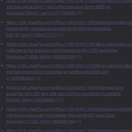
https://cdn.shopify.com/s/files/1/0016/4157/8548/products/crosst
mit-app-steuerung-17-kg-schwungmasse-sp-et-9600-ie-
sportplus-906471.jpg?v=1771596886
(1)
https://cdn.shopify.com/s/files/1/0016/4157/8548/products/desig
heimtrainer-mit-app-steuerung-sp-ht-9910-ie-sportplus-
540181.jpg?v=1694375721
(1)
https://cdn.shopify.com/s/files/1/0016/4157/8548/products/desig
rudergerat-fur-zuhause-mit-8-stufen-sp-mr-1300-sportplus-
blacksun-219856.jpg?v=1693482336
(1)
https://cdn.shopify.com/s/files/1/0016/4157/8548/products/endka
mit-hohenausgleich-sportplus-ersatzteile-824986.jpg?
v=1693482862
(1)
https://cdn.shopify.com/s/files/1/0016/4157/8548/products/g-
knauf-fur-sp-t-305-sp-t-366-spo-207942-sportplus-ersatzteile-
345945.jpg?v=1693480651
(1)
https://cdn.shopify.com/s/files/1/0016/4157/8548/products/halbba
inkl-trainingsbander-mit-handgriffen-sp-gb-001-sportplus-
blacksun-115232.jpg?v=1693481444
(1)
https://cdn.shopify.com/s/files/1/0016/4157/8548/products/heimt