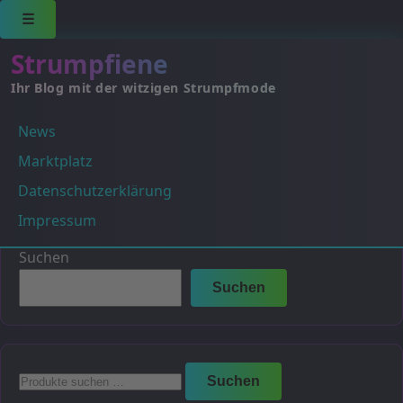
☰
Strumpfiene
Ihr Blog mit der witzigen Strumpfmode
News
III
Marktplatz
Es wurden keine Produkte gefunden, die deiner
Datenschutzerklärung
Auswahl entsprechen.
Impressum
Suchen
Suchen
Suchen
Suchen
nach: