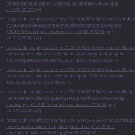
fitness-trampolin-sp-t-110-sportplus-himbeer-398399.jpg?
v=1693482772
(1)
https://cdn.shopify.com/s/files/1/0016/4157/8548/products/indoor
cycle-speedbike-ergometer-mit-wirbelstrombremse-sp-srp-
3000-3100-sportplus-snowred-sp-srp-3000-298593.jpg?
v=1712158888
(1)
https://cdn.shopify.com/s/files/1/0016/4157/8548/products/klapp
heimtrainer-s-bike-mit-ruckenlehne-app-kompatibilitat-sp-ht-
1300-ie-sportplus-snowsun-285637.jpg?v=1694375013
(1)
https://cdn.shopify.com/s/files/1/0016/4157/8548/products/klapp
heimtrainer-s-bike-mit-ruckenlehne-sp-ht-1003-wsv-sportplus-
eos-508069.jpg?v=1693480953
(1)
https://cdn.shopify.com/s/files/1/0016/4157/8548/products/klapp
heimtrainer-x-bike-computer-gesteuert-mit-ruckenlehne-app-
steuerung-sp-ht-1004-ie-sportplus-snowsun-125038.jpg?
v=1693484304
(1)
https://cdn.shopify.com/s/files/1/0016/4157/8548/products/klapp
heimtrainer-x-bike-mit-app-kompatibilitat-sp-ht-1200-ie-
sportplus-blacksun-505481.jpg?v=1694374253
(1)