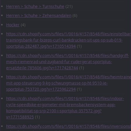
Herren > Schuhe > Turnschuhe
(21)
Herren > Schuhe > Zehensandalen
(6)
Hocker
(4)
https://cdn.shopify.com/s/files/1/0016/4157/8548/files/einstellbar
trainingsbank-fur-bizeps-curl-bankdrucken-sit-ups-sp-sub-019-
sportplus-282487.jpg?v=1710514394
(1)
https://cdn.shopify.com/s/files/1/0016/4157/8548/files/handgriff-
mesh-riemenrad-und-zugband-fur-rudergerat-sportplus-
ersatzteile-785606.jpg?v=1717428744
(1)
https://cdn.shopify.com/s/files/1/0016/4157/8548/files/heimtraine
mit-app-steuerung-9-kg-schwungmasse-sp-ht-9510-ie-
sportplus-753720.jpg?v=1725962294
(1)
https://cdn.shopify.com/s/files/1/0016/4157/8548/files/indoor-
cycle-speedbike-ergometer-mit-bremsbackensystem-app-
kompatibilitat-sp-srp-2100-i-sportplus-357572.jpg?
v=1771588925
(1)
https://cdn.shopify.com/s/files/1/0016/4157/8548/files/inversions