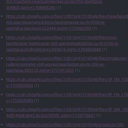
mit-5-fachem-inversionswinkel-sp-inv-010-sportplus-
304805.jpg?v=1708968245
(1)
https://cdn.shopify.com/s/files/1/0016/4157/8548/files/liegeheimt
mit-app-steuerung-8-kg-schwungmasse-sp-rb-9500-ie-
sportplus-blacksun-222449.jpg?v=1725962593
(1)
https://cdn.shopify.com/s/files/1/0016/4157/8548/files/mini-
heimtrainer-beintrainer-mit-app-kompatibilitat-sp-ht-0100-ie-
sportplus-midnight-grey-503674.jpg?v=1704984986
(1)
https://cdn.shopify.com/s/files/1/0016/4157/8548/files/moderner-
ruderergometer-mit-app-kompatibilitat-sp-mr-030-ie-
sportplus-993125.jpg?v=1717411657
(1)
https://cdn.shopify.com/s/files/1/0016/4157/8548/files/SP_FM_1
v=1723029062
(1)
https://cdn.shopify.com/s/files/1/0016/4157/8548/files/SP_FM_1
v=1723029385
(1)
https://cdn.shopify.com/s/files/1/0016/4157/8548/files/SP_WR_1
44f0-40e8-bb45-8c3ce25f3ffc.jpg?v=1739778621
(1)
https://cdn.shopify.com/s/files/1/0016/4157/8548/products/180-