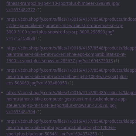
fitness-trampolin-sp-t-110-sportplus-himbeer-398399.jpg?
v=1693482772
(1)
https://cdn.shopify.com/s/files/1/0016/4157/8548/products/indoor
cycle-speedbike-ergometer-mit-wirbelstrombremse-sp-srp-
3000-3100-sportplus-snowred-sp-srp-3000-298593.jpg?
v=1712158888
(1)
https://cdn.shopify.com/s/files/1/0016/4157/8548/products/klapp
heimtrainer-s-bike-mit-ruckenlehne-app-kompatibilitat-sp-ht-
1300-ie-sportplus-snowsun-285637.jpg?v=1694375013
(1)
https://cdn.shopify.com/s/files/1/0016/4157/8548/products/klapp
heimtrainer-s-bike-mit-ruckenlehne-sp-ht-1003-wsv-sportplus-
eos-508069.jpg?v=1693480953
(1)
https://cdn.shopify.com/s/files/1/0016/4157/8548/products/klapp
heimtrainer-x-bike-computer-gesteuert-mit-ruckenlehne-app-
steuerung-sp-ht-1004-ie-sportplus-snowsun-125038.jpg?
v=1693484304
(1)
https://cdn.shopify.com/s/files/1/0016/4157/8548/products/klapp
heimtrainer-x-bike-mit-app-kompatibilitat-sp-ht-1200-ie-
sportplus-blacksun-505481.jpg?v=1694374253
(1)