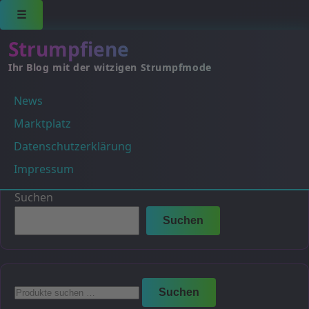
☰
Strumpfiene
Ihr Blog mit der witzigen Strumpfmode
News
weiblich
Marktplatz
Es wurden keine Produkte gefunden, die deiner
Datenschutzerklärung
Auswahl entsprechen.
Impressum
Suchen
Suchen
Suchen
Suchen
nach: