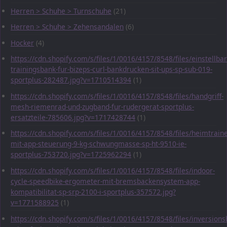
Herren > Schuhe > Turnschuhe
(21)
Herren > Schuhe > Zehensandalen
(6)
Hocker
(4)
https://cdn.shopify.com/s/files/1/0016/4157/8548/files/einstellbar
trainingsbank-fur-bizeps-curl-bankdrucken-sit-ups-sp-sub-019-
sportplus-282487.jpg?v=1710514394
(1)
https://cdn.shopify.com/s/files/1/0016/4157/8548/files/handgriff-
mesh-riemenrad-und-zugband-fur-rudergerat-sportplus-
ersatzteile-785606.jpg?v=1717428744
(1)
https://cdn.shopify.com/s/files/1/0016/4157/8548/files/heimtraine
mit-app-steuerung-9-kg-schwungmasse-sp-ht-9510-ie-
sportplus-753720.jpg?v=1725962294
(1)
https://cdn.shopify.com/s/files/1/0016/4157/8548/files/indoor-
cycle-speedbike-ergometer-mit-bremsbackensystem-app-
kompatibilitat-sp-srp-2100-i-sportplus-357572.jpg?
v=1771588925
(1)
https://cdn.shopify.com/s/files/1/0016/4157/8548/files/inversions