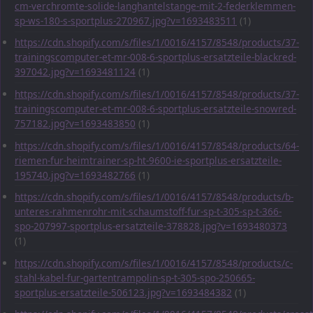
cm-verchromte-solide-langhantelstange-mit-2-federklemmen-
sp-ws-180-s-sportplus-270967.jpg?v=1693483511
(1)
https://cdn.shopify.com/s/files/1/0016/4157/8548/products/37-
trainingscomputer-et-mr-008-6-sportplus-ersatzteile-blackred-
397042.jpg?v=1693481124
(1)
https://cdn.shopify.com/s/files/1/0016/4157/8548/products/37-
trainingscomputer-et-mr-008-6-sportplus-ersatzteile-snowred-
757182.jpg?v=1693483850
(1)
https://cdn.shopify.com/s/files/1/0016/4157/8548/products/64-
riemen-fur-heimtrainer-sp-ht-9600-ie-sportplus-ersatzteile-
195740.jpg?v=1693482766
(1)
https://cdn.shopify.com/s/files/1/0016/4157/8548/products/b-
unteres-rahmenrohr-mit-schaumstoff-fur-sp-t-305-sp-t-366-
spo-207997-sportplus-ersatzteile-378828.jpg?v=1693480373
(1)
https://cdn.shopify.com/s/files/1/0016/4157/8548/products/c-
stahl-kabel-fur-gartentrampolin-sp-t-305-spo-250665-
sportplus-ersatzteile-506123.jpg?v=1693484382
(1)