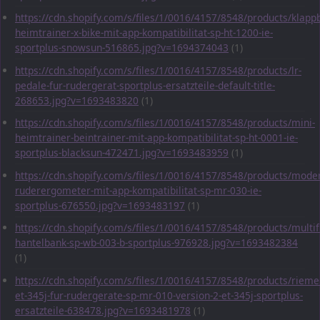
https://cdn.shopify.com/s/files/1/0016/4157/8548/products/klapp
heimtrainer-x-bike-mit-app-kompatibilitat-sp-ht-1200-ie-
sportplus-snowsun-516865.jpg?v=1694374043
(1)
https://cdn.shopify.com/s/files/1/0016/4157/8548/products/lr-
pedale-fur-rudergerat-sportplus-ersatzteile-default-title-
268653.jpg?v=1693483820
(1)
https://cdn.shopify.com/s/files/1/0016/4157/8548/products/mini-
heimtrainer-beintrainer-mit-app-kompatibilitat-sp-ht-0001-ie-
sportplus-blacksun-472471.jpg?v=1693483959
(1)
https://cdn.shopify.com/s/files/1/0016/4157/8548/products/mode
ruderergometer-mit-app-kompatibilitat-sp-mr-030-ie-
sportplus-676550.jpg?v=1693483197
(1)
https://cdn.shopify.com/s/files/1/0016/4157/8548/products/multif
hantelbank-sp-wb-003-b-sportplus-976928.jpg?v=1693482384
(1)
https://cdn.shopify.com/s/files/1/0016/4157/8548/products/rieme
et-345j-fur-rudergerate-sp-mr-010-version-2-et-345j-sportplus-
ersatzteile-638478.jpg?v=1693481978
(1)