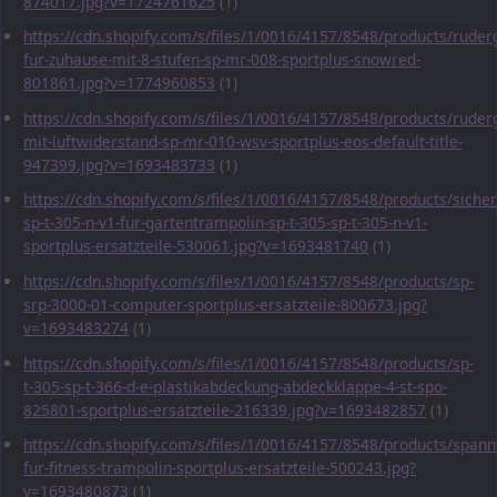
874017.jpg?v=1724761625
(1)
https://cdn.shopify.com/s/files/1/0016/4157/8548/products/ruder
fur-zuhause-mit-8-stufen-sp-mr-008-sportplus-snowred-
801861.jpg?v=1774960853
(1)
https://cdn.shopify.com/s/files/1/0016/4157/8548/products/ruder
mit-luftwiderstand-sp-mr-010-wsv-sportplus-eos-default-title-
947399.jpg?v=1693483733
(1)
https://cdn.shopify.com/s/files/1/0016/4157/8548/products/sicher
sp-t-305-n-v1-fur-gartentrampolin-sp-t-305-sp-t-305-n-v1-
sportplus-ersatzteile-530061.jpg?v=1693481740
(1)
https://cdn.shopify.com/s/files/1/0016/4157/8548/products/sp-
srp-3000-01-computer-sportplus-ersatzteile-800673.jpg?
v=1693483274
(1)
https://cdn.shopify.com/s/files/1/0016/4157/8548/products/sp-
t-305-sp-t-366-d-e-plastikabdeckung-abdeckklappe-4-st-spo-
825801-sportplus-ersatzteile-216339.jpg?v=1693482857
(1)
https://cdn.shopify.com/s/files/1/0016/4157/8548/products/span
fur-fitness-trampolin-sportplus-ersatzteile-500243.jpg?
v=1693480873
(1)