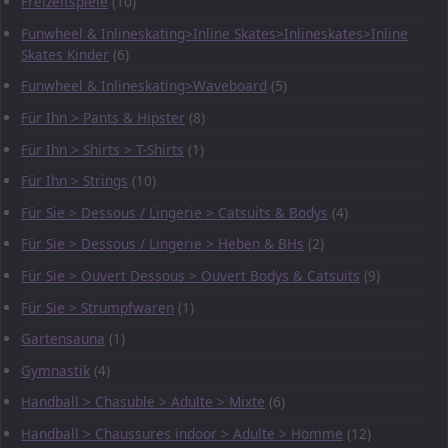
Freizeitspiele
(10)
Funwheel & Inlineskating>Inline Skates>Inlineskates>Inline
Skates Kinder
(6)
Funwheel & Inlineskating>Waveboard
(5)
Für Ihn > Pants & Hipster
(8)
Für Ihn > Shirts > T-Shirts
(1)
Für Ihn > Strings
(10)
Für Sie > Dessous / Lingerie > Catsuits & Bodys
(4)
Für Sie > Dessous / Lingerie > Heben & BHs
(2)
Für Sie > Ouvert Dessous > Ouvert Bodys & Catsuits
(9)
Für Sie > Strumpfwaren
(1)
Gartensauna
(1)
Gymnastik
(4)
Handball > Chasuble > Adulte > Mixte
(6)
Handball > Chaussures indoor > Adulte > Homme
(12)