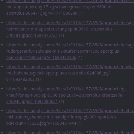
https://cdn.shopify.com/s/files/1/0016/4157/8548/products/crosst
mit-app-steuerung-17-kg-schwungmasse-sp-et-9600-ie-
sportplus-906471.jpg?v=1771596886
(1)
https://cdn.shopify.com/s/files/1/0016/4157/8548/products/desig
heimtrainer-mit-app-steuerung-sp-ht-9910-ie-sportplus-
540181.jpg?v=1694375721
(1)
https://cdn.shopify.com/s/files/1/0016/4157/8548/products/desig
rudergerat-fur-zuhause-mit-8-stufen-sp-mr-1300-sportplus-
blacksun-219856.jpg?v=1693482336
(1)
https://cdn.shopify.com/s/files/1/0016/4157/8548/products/endka
mit-hohenausgleich-sportplus-ersatzteile-824986.jpg?
v=1693482862
(1)
https://cdn.shopify.com/s/files/1/0016/4157/8548/products/g-
knauf-fur-sp-t-305-sp-t-366-spo-207942-sportplus-ersatzteile-
345945.jpg?v=1693480651
(1)
https://cdn.shopify.com/s/files/1/0016/4157/8548/products/halbba
inkl-trainingsbander-mit-handgriffen-sp-gb-001-sportplus-
blacksun-115232.jpg?v=1693481444
(1)
https://cdn.shopify.com/s/files/1/0016/4157/8548/products/heimt