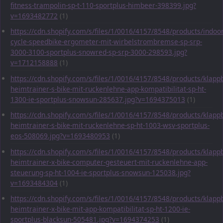
fitness-trampolin-sp-t-110-sportplus-himbeer-398399.jpg?
v=1693482772
(1)
https://cdn.shopify.com/s/files/1/0016/4157/8548/products/indoor
cycle-speedbike-ergometer-mit-wirbelstrombremse-sp-srp-
3000-3100-sportplus-snowred-sp-srp-3000-298593.jpg?
v=1712158888
(1)
https://cdn.shopify.com/s/files/1/0016/4157/8548/products/klapp
heimtrainer-s-bike-mit-ruckenlehne-app-kompatibilitat-sp-ht-
1300-ie-sportplus-snowsun-285637.jpg?v=1694375013
(1)
https://cdn.shopify.com/s/files/1/0016/4157/8548/products/klapp
heimtrainer-s-bike-mit-ruckenlehne-sp-ht-1003-wsv-sportplus-
eos-508069.jpg?v=1693480953
(1)
https://cdn.shopify.com/s/files/1/0016/4157/8548/products/klapp
heimtrainer-x-bike-computer-gesteuert-mit-ruckenlehne-app-
steuerung-sp-ht-1004-ie-sportplus-snowsun-125038.jpg?
v=1693484304
(1)
https://cdn.shopify.com/s/files/1/0016/4157/8548/products/klapp
heimtrainer-x-bike-mit-app-kompatibilitat-sp-ht-1200-ie-
sportplus-blacksun-505481.jpg?v=1694374253
(1)