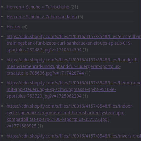
Herren > Schuhe > Turnschuhe
(21)
Herren > Schuhe > Zehensandalen
(6)
Hocker
(4)
https://cdn.shopify.com/s/files/1/0016/4157/8548/files/einstellbar
trainingsbank-fur-bizeps-curl-bankdrucken-sit-ups-sp-sub-019-
sportplus-282487.jpg?v=1710514394
(1)
https://cdn.shopify.com/s/files/1/0016/4157/8548/files/handgriff-
mesh-riemenrad-und-zugband-fur-rudergerat-sportplus-
ersatzteile-785606.jpg?v=1717428744
(1)
https://cdn.shopify.com/s/files/1/0016/4157/8548/files/heimtraine
mit-app-steuerung-9-kg-schwungmasse-sp-ht-9510-ie-
sportplus-753720.jpg?v=1725962294
(1)
https://cdn.shopify.com/s/files/1/0016/4157/8548/files/indoor-
cycle-speedbike-ergometer-mit-bremsbackensystem-app-
kompatibilitat-sp-srp-2100-i-sportplus-357572.jpg?
v=1771588925
(1)
https://cdn.shopify.com/s/files/1/0016/4157/8548/files/inversions