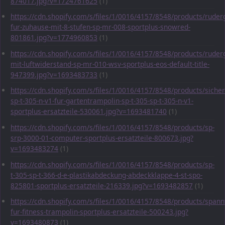
874017.jpg?v=1724761625
(1)
https://cdn.shopify.com/s/files/1/0016/4157/8548/products/ruder
fur-zuhause-mit-8-stufen-sp-mr-008-sportplus-snowred-
801861.jpg?v=1774960853
(1)
https://cdn.shopify.com/s/files/1/0016/4157/8548/products/ruder
mit-luftwiderstand-sp-mr-010-wsv-sportplus-eos-default-title-
947399.jpg?v=1693483733
(1)
https://cdn.shopify.com/s/files/1/0016/4157/8548/products/sicher
sp-t-305-n-v1-fur-gartentrampolin-sp-t-305-sp-t-305-n-v1-
sportplus-ersatzteile-530061.jpg?v=1693481740
(1)
https://cdn.shopify.com/s/files/1/0016/4157/8548/products/sp-
srp-3000-01-computer-sportplus-ersatzteile-800673.jpg?
v=1693483274
(1)
https://cdn.shopify.com/s/files/1/0016/4157/8548/products/sp-
t-305-sp-t-366-d-e-plastikabdeckung-abdeckklappe-4-st-spo-
825801-sportplus-ersatzteile-216339.jpg?v=1693482857
(1)
https://cdn.shopify.com/s/files/1/0016/4157/8548/products/span
fur-fitness-trampolin-sportplus-ersatzteile-500243.jpg?
v=1693480873
(1)