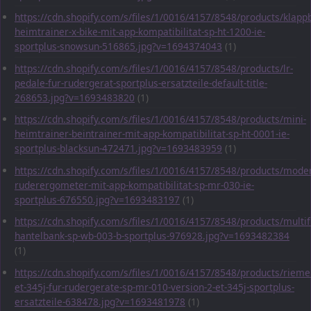
https://cdn.shopify.com/s/files/1/0016/4157/8548/products/klapp
heimtrainer-x-bike-mit-app-kompatibilitat-sp-ht-1200-ie-
sportplus-snowsun-516865.jpg?v=1694374043
(1)
https://cdn.shopify.com/s/files/1/0016/4157/8548/products/lr-
pedale-fur-rudergerat-sportplus-ersatzteile-default-title-
268653.jpg?v=1693483820
(1)
https://cdn.shopify.com/s/files/1/0016/4157/8548/products/mini-
heimtrainer-beintrainer-mit-app-kompatibilitat-sp-ht-0001-ie-
sportplus-blacksun-472471.jpg?v=1693483959
(1)
https://cdn.shopify.com/s/files/1/0016/4157/8548/products/mode
ruderergometer-mit-app-kompatibilitat-sp-mr-030-ie-
sportplus-676550.jpg?v=1693483197
(1)
https://cdn.shopify.com/s/files/1/0016/4157/8548/products/multif
hantelbank-sp-wb-003-b-sportplus-976928.jpg?v=1693482384
(1)
https://cdn.shopify.com/s/files/1/0016/4157/8548/products/rieme
et-345j-fur-rudergerate-sp-mr-010-version-2-et-345j-sportplus-
ersatzteile-638478.jpg?v=1693481978
(1)