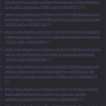
cm-verchromte-solide-langhantelstange-mit-2-federklemmen-
sp-ws-180-s-sportplus-270967.jpg?v=1693483511
(1)
https://cdn.shopify.com/s/files/1/0016/4157/8548/products/37-
trainingscomputer-et-mr-008-6-sportplus-ersatzteile-blackred-
397042.jpg?v=1693481124
(1)
https://cdn.shopify.com/s/files/1/0016/4157/8548/products/37-
trainingscomputer-et-mr-008-6-sportplus-ersatzteile-snowred-
757182.jpg?v=1693483850
(1)
https://cdn.shopify.com/s/files/1/0016/4157/8548/products/64-
riemen-fur-heimtrainer-sp-ht-9600-ie-sportplus-ersatzteile-
195740.jpg?v=1693482766
(1)
https://cdn.shopify.com/s/files/1/0016/4157/8548/products/b-
unteres-rahmenrohr-mit-schaumstoff-fur-sp-t-305-sp-t-366-
spo-207997-sportplus-ersatzteile-378828.jpg?v=1693480373
(1)
https://cdn.shopify.com/s/files/1/0016/4157/8548/products/c-
stahl-kabel-fur-gartentrampolin-sp-t-305-spo-250665-
sportplus-ersatzteile-506123.jpg?v=1693484382
(1)