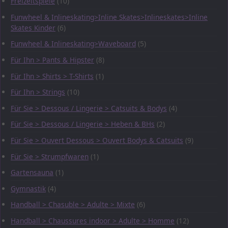
Freizeitspiele
(10)
Funwheel & Inlineskating>Inline Skates>Inlineskates>Inline
Skates Kinder
(6)
Funwheel & Inlineskating>Waveboard
(5)
Für Ihn > Pants & Hipster
(8)
Für Ihn > Shirts > T-Shirts
(1)
Für Ihn > Strings
(10)
Für Sie > Dessous / Lingerie > Catsuits & Bodys
(4)
Für Sie > Dessous / Lingerie > Heben & BHs
(2)
Für Sie > Ouvert Dessous > Ouvert Bodys & Catsuits
(9)
Für Sie > Strumpfwaren
(1)
Gartensauna
(1)
Gymnastik
(4)
Handball > Chasuble > Adulte > Mixte
(6)
Handball > Chaussures indoor > Adulte > Homme
(12)