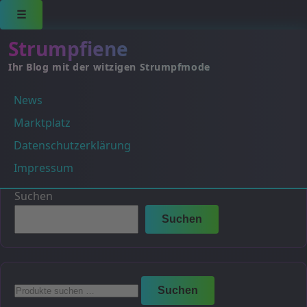
☰
Strumpfiene
Ihr Blog mit der witzigen Strumpfmode
News
Tundra (Hell Beige)
Marktplatz
Es wurden keine Produkte gefunden, die deiner
Datenschutzerklärung
Auswahl entsprechen.
Impressum
Suchen
Suchen
Suchen
Suchen
nach: