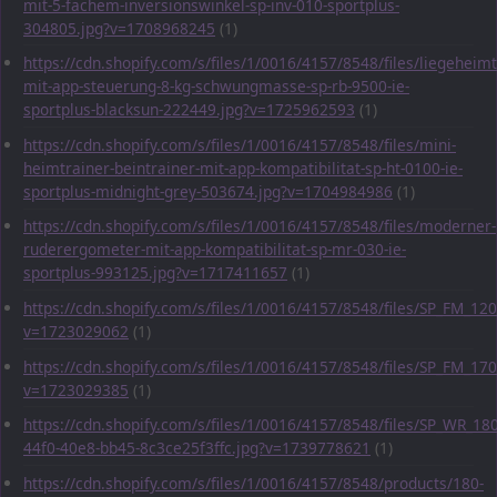
mit-5-fachem-inversionswinkel-sp-inv-010-sportplus-
304805.jpg?v=1708968245
(1)
https://cdn.shopify.com/s/files/1/0016/4157/8548/files/liegeheimt
mit-app-steuerung-8-kg-schwungmasse-sp-rb-9500-ie-
sportplus-blacksun-222449.jpg?v=1725962593
(1)
https://cdn.shopify.com/s/files/1/0016/4157/8548/files/mini-
heimtrainer-beintrainer-mit-app-kompatibilitat-sp-ht-0100-ie-
sportplus-midnight-grey-503674.jpg?v=1704984986
(1)
https://cdn.shopify.com/s/files/1/0016/4157/8548/files/moderner-
ruderergometer-mit-app-kompatibilitat-sp-mr-030-ie-
sportplus-993125.jpg?v=1717411657
(1)
https://cdn.shopify.com/s/files/1/0016/4157/8548/files/SP_FM_1
v=1723029062
(1)
https://cdn.shopify.com/s/files/1/0016/4157/8548/files/SP_FM_1
v=1723029385
(1)
https://cdn.shopify.com/s/files/1/0016/4157/8548/files/SP_WR_1
44f0-40e8-bb45-8c3ce25f3ffc.jpg?v=1739778621
(1)
https://cdn.shopify.com/s/files/1/0016/4157/8548/products/180-