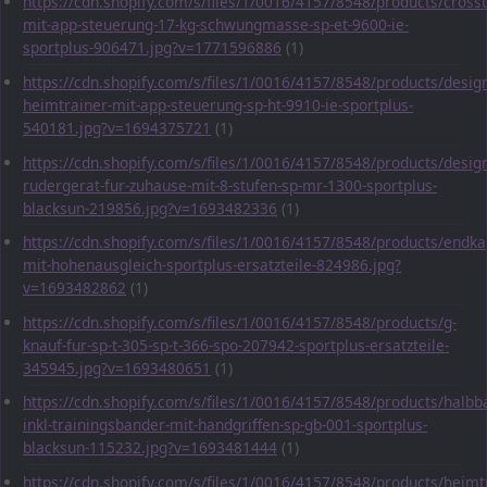
https://cdn.shopify.com/s/files/1/0016/4157/8548/products/crosst
mit-app-steuerung-17-kg-schwungmasse-sp-et-9600-ie-
sportplus-906471.jpg?v=1771596886
(1)
https://cdn.shopify.com/s/files/1/0016/4157/8548/products/desig
heimtrainer-mit-app-steuerung-sp-ht-9910-ie-sportplus-
540181.jpg?v=1694375721
(1)
https://cdn.shopify.com/s/files/1/0016/4157/8548/products/desig
rudergerat-fur-zuhause-mit-8-stufen-sp-mr-1300-sportplus-
blacksun-219856.jpg?v=1693482336
(1)
https://cdn.shopify.com/s/files/1/0016/4157/8548/products/endka
mit-hohenausgleich-sportplus-ersatzteile-824986.jpg?
v=1693482862
(1)
https://cdn.shopify.com/s/files/1/0016/4157/8548/products/g-
knauf-fur-sp-t-305-sp-t-366-spo-207942-sportplus-ersatzteile-
345945.jpg?v=1693480651
(1)
https://cdn.shopify.com/s/files/1/0016/4157/8548/products/halbba
inkl-trainingsbander-mit-handgriffen-sp-gb-001-sportplus-
blacksun-115232.jpg?v=1693481444
(1)
https://cdn.shopify.com/s/files/1/0016/4157/8548/products/heimt