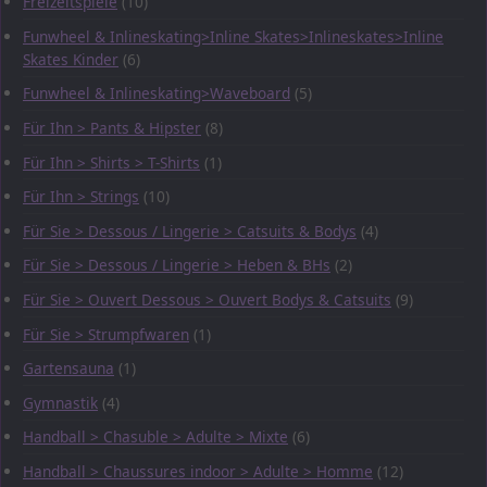
Freizeitspiele
(10)
Funwheel & Inlineskating>Inline Skates>Inlineskates>Inline
Skates Kinder
(6)
Funwheel & Inlineskating>Waveboard
(5)
Für Ihn > Pants & Hipster
(8)
Für Ihn > Shirts > T-Shirts
(1)
Für Ihn > Strings
(10)
Für Sie > Dessous / Lingerie > Catsuits & Bodys
(4)
Für Sie > Dessous / Lingerie > Heben & BHs
(2)
Für Sie > Ouvert Dessous > Ouvert Bodys & Catsuits
(9)
Für Sie > Strumpfwaren
(1)
Gartensauna
(1)
Gymnastik
(4)
Handball > Chasuble > Adulte > Mixte
(6)
Handball > Chaussures indoor > Adulte > Homme
(12)