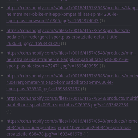
https://cdn.shopify.com/s/files/1/0016/4157/8548/products/klapp
heimtrainer-x-bike-mit-app-kompatibilitat-sp-ht-1200-ie-
sportplus-snowsun-516865.jpg?v=1694374043
(1)
https://cdn.shopify.com/s/files/1/0016/4157/8548/products/lr-
pedale-fur-rudergerat-sportplus-ersatzteile-default-title-
268653.jpg?v=1693483820
(1)
https://cdn.shopify.com/s/files/1/0016/4157/8548/products/mini-
heimtrainer-beintrainer-mit-app-kompatibilitat-sp-ht-0001-ie-
sportplus-blacksun-472471.jpg?v=1693483959
(1)
https://cdn.shopify.com/s/files/1/0016/4157/8548/products/mode
ruderergometer-mit-app-kompatibilitat-sp-mr-030-ie-
sportplus-676550.jpg?v=1693483197
(1)
https://cdn.shopify.com/s/files/1/0016/4157/8548/products/multif
hantelbank-sp-wb-003-b-sportplus-976928.jpg?v=1693482384
(1)
https://cdn.shopify.com/s/files/1/0016/4157/8548/products/rieme
et-345j-fur-rudergerate-sp-mr-010-version-2-et-345j-sportplus-
ersatzteile-638478.jpg?v=1693481978
(1)