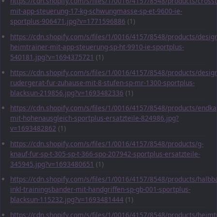
https://cdn.shopify.com/s/files/1/0016/4157/8548/products/crosst
mit-app-steuerung-17-kg-schwungmasse-sp-et-9600-ie-
sportplus-906471.jpg?v=1771596886
(1)
https://cdn.shopify.com/s/files/1/0016/4157/8548/products/desig
heimtrainer-mit-app-steuerung-sp-ht-9910-ie-sportplus-
540181.jpg?v=1694375721
(1)
https://cdn.shopify.com/s/files/1/0016/4157/8548/products/desig
rudergerat-fur-zuhause-mit-8-stufen-sp-mr-1300-sportplus-
blacksun-219856.jpg?v=1693482336
(1)
https://cdn.shopify.com/s/files/1/0016/4157/8548/products/endka
mit-hohenausgleich-sportplus-ersatzteile-824986.jpg?
v=1693482862
(1)
https://cdn.shopify.com/s/files/1/0016/4157/8548/products/g-
knauf-fur-sp-t-305-sp-t-366-spo-207942-sportplus-ersatzteile-
345945.jpg?v=1693480651
(1)
https://cdn.shopify.com/s/files/1/0016/4157/8548/products/halbba
inkl-trainingsbander-mit-handgriffen-sp-gb-001-sportplus-
blacksun-115232.jpg?v=1693481444
(1)
https://cdn.shopify.com/s/files/1/0016/4157/8548/products/heimt