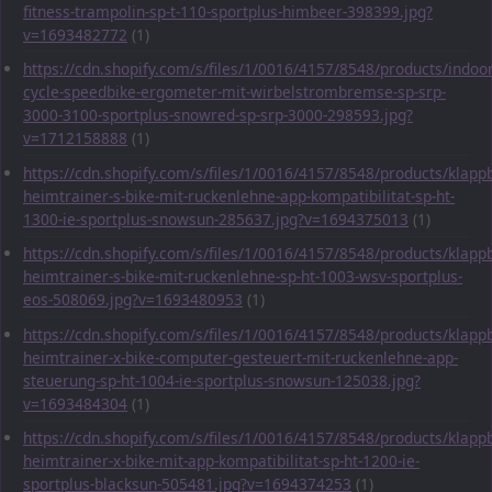
fitness-trampolin-sp-t-110-sportplus-himbeer-398399.jpg?
v=1693482772
(1)
https://cdn.shopify.com/s/files/1/0016/4157/8548/products/indoor
cycle-speedbike-ergometer-mit-wirbelstrombremse-sp-srp-
3000-3100-sportplus-snowred-sp-srp-3000-298593.jpg?
v=1712158888
(1)
https://cdn.shopify.com/s/files/1/0016/4157/8548/products/klapp
heimtrainer-s-bike-mit-ruckenlehne-app-kompatibilitat-sp-ht-
1300-ie-sportplus-snowsun-285637.jpg?v=1694375013
(1)
https://cdn.shopify.com/s/files/1/0016/4157/8548/products/klapp
heimtrainer-s-bike-mit-ruckenlehne-sp-ht-1003-wsv-sportplus-
eos-508069.jpg?v=1693480953
(1)
https://cdn.shopify.com/s/files/1/0016/4157/8548/products/klapp
heimtrainer-x-bike-computer-gesteuert-mit-ruckenlehne-app-
steuerung-sp-ht-1004-ie-sportplus-snowsun-125038.jpg?
v=1693484304
(1)
https://cdn.shopify.com/s/files/1/0016/4157/8548/products/klapp
heimtrainer-x-bike-mit-app-kompatibilitat-sp-ht-1200-ie-
sportplus-blacksun-505481.jpg?v=1694374253
(1)