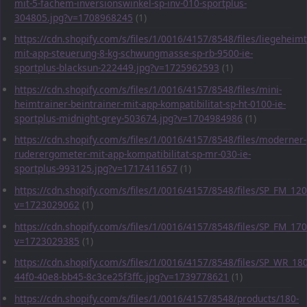
mit-5-fachem-inversionswinkel-sp-inv-010-sportplus-
304805.jpg?v=1708968245
(1)
https://cdn.shopify.com/s/files/1/0016/4157/8548/files/liegeheimt
mit-app-steuerung-8-kg-schwungmasse-sp-rb-9500-ie-
sportplus-blacksun-222449.jpg?v=1725962593
(1)
https://cdn.shopify.com/s/files/1/0016/4157/8548/files/mini-
heimtrainer-beintrainer-mit-app-kompatibilitat-sp-ht-0100-ie-
sportplus-midnight-grey-503674.jpg?v=1704984986
(1)
https://cdn.shopify.com/s/files/1/0016/4157/8548/files/moderner-
ruderergometer-mit-app-kompatibilitat-sp-mr-030-ie-
sportplus-993125.jpg?v=1717411657
(1)
https://cdn.shopify.com/s/files/1/0016/4157/8548/files/SP_FM_1
v=1723029062
(1)
https://cdn.shopify.com/s/files/1/0016/4157/8548/files/SP_FM_1
v=1723029385
(1)
https://cdn.shopify.com/s/files/1/0016/4157/8548/files/SP_WR_1
44f0-40e8-bb45-8c3ce25f3ffc.jpg?v=1739778621
(1)
https://cdn.shopify.com/s/files/1/0016/4157/8548/products/180-