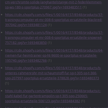
cm-verchromte-solide-langhantelstange-mit-2-federklemmen-
sp-ws-180-s-sportplus-270967.jpg?v=1693483511
(1)
https://cdn.shopify.com/s/files/1/0016/4157/8548/products/37-
trainingscomputer-et-mr-008-6-sportplus-ersatzteile-blackred-
397042.jpg?v=1693481124
(1)
https://cdn.shopify.com/s/files/1/0016/4157/8548/products/37-
trainingscomputer-et-mr-008-6-sportplus-ersatzteile-snowred-
757182.jpg?v=1693483850
(1)
https://cdn.shopify.com/s/files/1/0016/4157/8548/products/64-
riemen-fur-heimtrainer-sp-ht-9600-ie-sportplus-ersatzteile-
195740.jpg?v=1693482766
(1)
https://cdn.shopify.com/s/files/1/0016/4157/8548/products/b-
unteres-rahmenrohr-mit-schaumstoff-fur-sp-t-305-sp-t-366-
spo-207997-sportplus-ersatzteile-378828.jpg?v=1693480373
(1)
https://cdn.shopify.com/s/files/1/0016/4157/8548/products/c-
stahl-kabel-fur-gartentrampolin-sp-t-305-spo-250665-
sportplus-ersatzteile-506123.jpg?v=1693484382
(1)