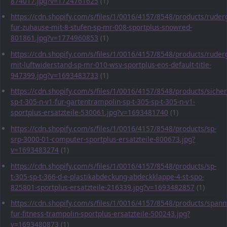
874017.jpg?v=1724761625
(1)
https://cdn.shopify.com/s/files/1/0016/4157/8548/products/ruder
fur-zuhause-mit-8-stufen-sp-mr-008-sportplus-snowred-
801861.jpg?v=1774960853
(1)
https://cdn.shopify.com/s/files/1/0016/4157/8548/products/ruder
mit-luftwiderstand-sp-mr-010-wsv-sportplus-eos-default-title-
947399.jpg?v=1693483733
(1)
https://cdn.shopify.com/s/files/1/0016/4157/8548/products/sicher
sp-t-305-n-v1-fur-gartentrampolin-sp-t-305-sp-t-305-n-v1-
sportplus-ersatzteile-530061.jpg?v=1693481740
(1)
https://cdn.shopify.com/s/files/1/0016/4157/8548/products/sp-
srp-3000-01-computer-sportplus-ersatzteile-800673.jpg?
v=1693483274
(1)
https://cdn.shopify.com/s/files/1/0016/4157/8548/products/sp-
t-305-sp-t-366-d-e-plastikabdeckung-abdeckklappe-4-st-spo-
825801-sportplus-ersatzteile-216339.jpg?v=1693482857
(1)
https://cdn.shopify.com/s/files/1/0016/4157/8548/products/span
fur-fitness-trampolin-sportplus-ersatzteile-500243.jpg?
v=1693480873
(1)