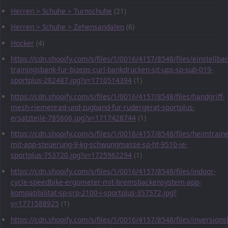
Herren > Schuhe > Turnschuhe
(21)
Herren > Schuhe > Zehensandalen
(6)
Hocker
(4)
https://cdn.shopify.com/s/files/1/0016/4157/8548/files/einstellbar
trainingsbank-fur-bizeps-curl-bankdrucken-sit-ups-sp-sub-019-
sportplus-282487.jpg?v=1710514394
(1)
https://cdn.shopify.com/s/files/1/0016/4157/8548/files/handgriff-
mesh-riemenrad-und-zugband-fur-rudergerat-sportplus-
ersatzteile-785606.jpg?v=1717428744
(1)
https://cdn.shopify.com/s/files/1/0016/4157/8548/files/heimtraine
mit-app-steuerung-9-kg-schwungmasse-sp-ht-9510-ie-
sportplus-753720.jpg?v=1725962294
(1)
https://cdn.shopify.com/s/files/1/0016/4157/8548/files/indoor-
cycle-speedbike-ergometer-mit-bremsbackensystem-app-
kompatibilitat-sp-srp-2100-i-sportplus-357572.jpg?
v=1771588925
(1)
https://cdn.shopify.com/s/files/1/0016/4157/8548/files/inversions