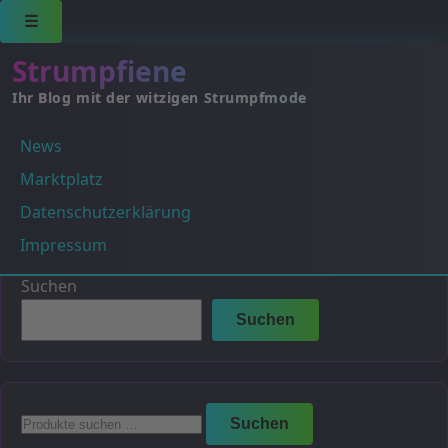
☰
Strumpfiene
Ihr Blog mit der witzigen Strumpfmode
News
Graphit (Grau)
Marktplatz
Es wurden keine Produkte gefunden, die deiner
Datenschutzerklärung
Auswahl entsprechen.
Impressum
Suchen
Suchen
Suchen
Suchen
nach: