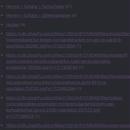
Herren > Schuhe > Turnschuhe
(21)
Herren > Schuhe > Zehensandalen
(6)
Hocker
(4)
https://cdn.shopify.com/s/files/1/0016/4157/8548/files/einstellbar
trainingsbank-fur-bizeps-curl-bankdrucken-sit-ups-sp-sub-019-
sportplus-282487.jpg?v=1710514394
(1)
https://cdn.shopify.com/s/files/1/0016/4157/8548/files/handgriff-
mesh-riemenrad-und-zugband-fur-rudergerat-sportplus-
ersatzteile-785606.jpg?v=1717428744
(1)
https://cdn.shopify.com/s/files/1/0016/4157/8548/files/heimtraine
mit-app-steuerung-9-kg-schwungmasse-sp-ht-9510-ie-
sportplus-753720.jpg?v=1725962294
(1)
https://cdn.shopify.com/s/files/1/0016/4157/8548/files/indoor-
cycle-speedbike-ergometer-mit-bremsbackensystem-app-
kompatibilitat-sp-srp-2100-i-sportplus-357572.jpg?
v=1771588925
(1)
https://cdn.shopify.com/s/files/1/0016/4157/8548/files/inversions