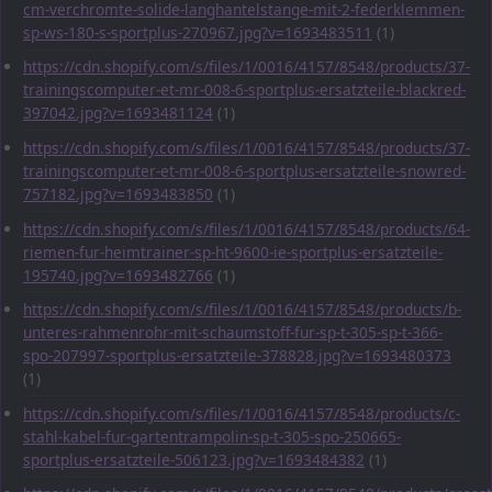
cm-verchromte-solide-langhantelstange-mit-2-federklemmen-
sp-ws-180-s-sportplus-270967.jpg?v=1693483511
(1)
https://cdn.shopify.com/s/files/1/0016/4157/8548/products/37-
trainingscomputer-et-mr-008-6-sportplus-ersatzteile-blackred-
397042.jpg?v=1693481124
(1)
https://cdn.shopify.com/s/files/1/0016/4157/8548/products/37-
trainingscomputer-et-mr-008-6-sportplus-ersatzteile-snowred-
757182.jpg?v=1693483850
(1)
https://cdn.shopify.com/s/files/1/0016/4157/8548/products/64-
riemen-fur-heimtrainer-sp-ht-9600-ie-sportplus-ersatzteile-
195740.jpg?v=1693482766
(1)
https://cdn.shopify.com/s/files/1/0016/4157/8548/products/b-
unteres-rahmenrohr-mit-schaumstoff-fur-sp-t-305-sp-t-366-
spo-207997-sportplus-ersatzteile-378828.jpg?v=1693480373
(1)
https://cdn.shopify.com/s/files/1/0016/4157/8548/products/c-
stahl-kabel-fur-gartentrampolin-sp-t-305-spo-250665-
sportplus-ersatzteile-506123.jpg?v=1693484382
(1)