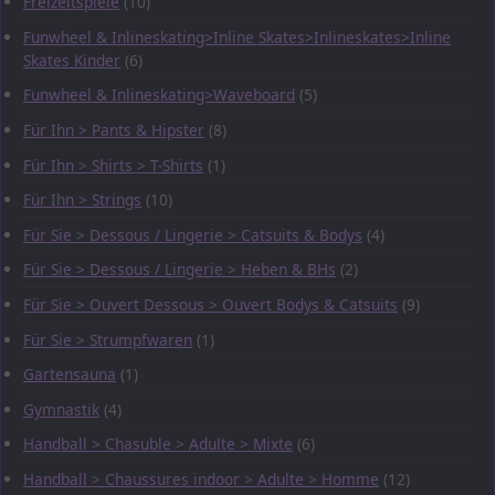
Freizeitspiele
(10)
Funwheel & Inlineskating>Inline Skates>Inlineskates>Inline
Skates Kinder
(6)
Funwheel & Inlineskating>Waveboard
(5)
Für Ihn > Pants & Hipster
(8)
Für Ihn > Shirts > T-Shirts
(1)
Für Ihn > Strings
(10)
Für Sie > Dessous / Lingerie > Catsuits & Bodys
(4)
Für Sie > Dessous / Lingerie > Heben & BHs
(2)
Für Sie > Ouvert Dessous > Ouvert Bodys & Catsuits
(9)
Für Sie > Strumpfwaren
(1)
Gartensauna
(1)
Gymnastik
(4)
Handball > Chasuble > Adulte > Mixte
(6)
Handball > Chaussures indoor > Adulte > Homme
(12)