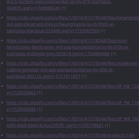
mit-5-fachem-inversionswinkel-sp-inv-010-sportplus-
304805.jpg?v=1708968245
(1)
https://cdn.shopify.com/s/files/1/0016/4157/8548/files/liegeheimt
mit-app-steuerung-8-kg-schwungmasse-sp-rb-9500-ie-
sportplus-blacksun-222449.jpg?v=1725962593
(1)
https://cdn.shopify.com/s/files/1/0016/4157/8548/files/mini-
heimtrainer-beintrainer-mit-app-kompatibilitat-sp-ht-0100-ie-
sportplus-midnight-grey-503674.jpg?v=1704984986
(1)
https://cdn.shopify.com/s/files/1/0016/4157/8548/files/moderner-
ruderergometer-mit-app-kompatibilitat-sp-mr-030-ie-
sportplus-993125.jpg?v=1717411657
(1)
https://cdn.shopify.com/s/files/1/0016/4157/8548/files/SP_FM_1
v=1723029062
(1)
https://cdn.shopify.com/s/files/1/0016/4157/8548/files/SP_FM_1
v=1723029385
(1)
https://cdn.shopify.com/s/files/1/0016/4157/8548/files/SP_WR_1
44f0-40e8-bb45-8c3ce25f3ffc.jpg?v=1739778621
(1)
https://cdn.shopify.com/s/files/1/0016/4157/8548/products/180-