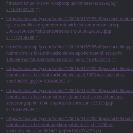
fitness-trampolin-sp-t-110-sportplus-himbeer-398399.jpg?
v=1693482772
(1)
https://cdn.shopify.com/s/files/1/0016/4157/8548/products/indoor
cycle-speedbike-ergometer-mit-wirbelstrombremse-sp-srp-
3000-3100-sportplus-snowred-sp-srp-3000-298593.jpg?
v=1712158888
(1)
https://cdn.shopify.com/s/files/1/0016/4157/8548/products/klapp
heimtrainer-s-bike-mit-ruckenlehne-app-kompatibilitat-sp-ht-
1300-ie-sportplus-snowsun-285637.jpg?v=1694375013
(1)
https://cdn.shopify.com/s/files/1/0016/4157/8548/products/klapp
heimtrainer-s-bike-mit-ruckenlehne-sp-ht-1003-wsv-sportplus-
eos-508069.jpg?v=1693480953
(1)
https://cdn.shopify.com/s/files/1/0016/4157/8548/products/klapp
heimtrainer-x-bike-computer-gesteuert-mit-ruckenlehne-app-
steuerung-sp-ht-1004-ie-sportplus-snowsun-125038.jpg?
v=1693484304
(1)
https://cdn.shopify.com/s/files/1/0016/4157/8548/products/klapp
heimtrainer-x-bike-mit-app-kompatibilitat-sp-ht-1200-ie-
sportplus-blacksun-505481.jpg?v=1694374253
(1)