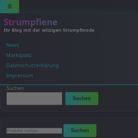
☰
Strumpfiene
Ihr Blog mit der witzigen Strumpfmode
News
Fuxia 0103 (Pink/Violett)
Marktplatz
Es wurden keine Produkte gefunden, die deiner
Datenschutzerklärung
Auswahl entsprechen.
Impressum
Suchen
Suchen
Suchen
Suchen
nach: