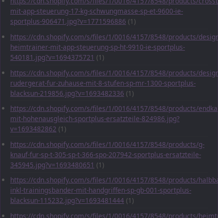
https://cdn.shopify.com/s/files/1/0016/4157/8548/products/crosst
mit-app-steuerung-17-kg-schwungmasse-sp-et-9600-ie-
sportplus-906471.jpg?v=1771596886
(1)
https://cdn.shopify.com/s/files/1/0016/4157/8548/products/desig
heimtrainer-mit-app-steuerung-sp-ht-9910-ie-sportplus-
540181.jpg?v=1694375721
(1)
https://cdn.shopify.com/s/files/1/0016/4157/8548/products/desig
rudergerat-fur-zuhause-mit-8-stufen-sp-mr-1300-sportplus-
blacksun-219856.jpg?v=1693482336
(1)
https://cdn.shopify.com/s/files/1/0016/4157/8548/products/endka
mit-hohenausgleich-sportplus-ersatzteile-824986.jpg?
v=1693482862
(1)
https://cdn.shopify.com/s/files/1/0016/4157/8548/products/g-
knauf-fur-sp-t-305-sp-t-366-spo-207942-sportplus-ersatzteile-
345945.jpg?v=1693480651
(1)
https://cdn.shopify.com/s/files/1/0016/4157/8548/products/halbba
inkl-trainingsbander-mit-handgriffen-sp-gb-001-sportplus-
blacksun-115232.jpg?v=1693481444
(1)
https://cdn.shopify.com/s/files/1/0016/4157/8548/products/heimt