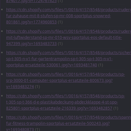
874017.jpg?v=1724761625
(1)
https://cdn.shopify.com/s/files/1/0016/4157/8548/products/ruder
fur-zuhause-mit-8-stufen-sp-mr-008-sportplus-snowred-
801861.jpg?v=1774960853
(1)
https://cdn.shopify.com/s/files/1/0016/4157/8548/products/ruder
mit-luftwiderstand-sp-mr-010-wsv-sportplus-eos-default-title-
947399.jpg?v=1693483733
(1)
https://cdn.shopify.com/s/files/1/0016/4157/8548/products/sicher
sp-t-305-n-v1-fur-gartentrampolin-sp-t-305-sp-t-305-n-v1-
sportplus-ersatzteile-530061.jpg?v=1693481740
(1)
https://cdn.shopify.com/s/files/1/0016/4157/8548/products/sp-
srp-3000-01-computer-sportplus-ersatzteile-800673.jpg?
v=1693483274
(1)
https://cdn.shopify.com/s/files/1/0016/4157/8548/products/sp-
t-305-sp-t-366-d-e-plastikabdeckung-abdeckklappe-4-st-spo-
825801-sportplus-ersatzteile-216339.jpg?v=1693482857
(1)
https://cdn.shopify.com/s/files/1/0016/4157/8548/products/span
fur-fitness-trampolin-sportplus-ersatzteile-500243.jpg?
v=1693480873
(1)