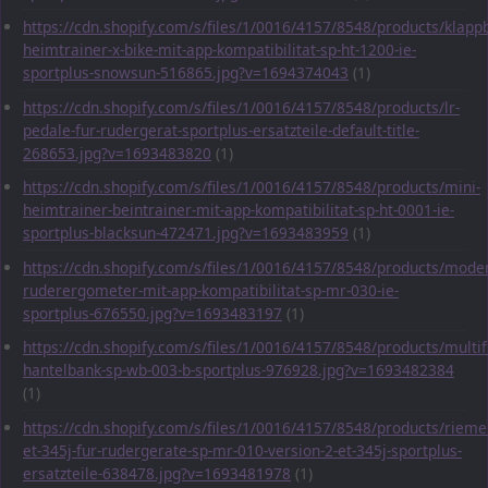
https://cdn.shopify.com/s/files/1/0016/4157/8548/products/klapp
heimtrainer-x-bike-mit-app-kompatibilitat-sp-ht-1200-ie-
sportplus-snowsun-516865.jpg?v=1694374043
(1)
https://cdn.shopify.com/s/files/1/0016/4157/8548/products/lr-
pedale-fur-rudergerat-sportplus-ersatzteile-default-title-
268653.jpg?v=1693483820
(1)
https://cdn.shopify.com/s/files/1/0016/4157/8548/products/mini-
heimtrainer-beintrainer-mit-app-kompatibilitat-sp-ht-0001-ie-
sportplus-blacksun-472471.jpg?v=1693483959
(1)
https://cdn.shopify.com/s/files/1/0016/4157/8548/products/mode
ruderergometer-mit-app-kompatibilitat-sp-mr-030-ie-
sportplus-676550.jpg?v=1693483197
(1)
https://cdn.shopify.com/s/files/1/0016/4157/8548/products/multif
hantelbank-sp-wb-003-b-sportplus-976928.jpg?v=1693482384
(1)
https://cdn.shopify.com/s/files/1/0016/4157/8548/products/rieme
et-345j-fur-rudergerate-sp-mr-010-version-2-et-345j-sportplus-
ersatzteile-638478.jpg?v=1693481978
(1)