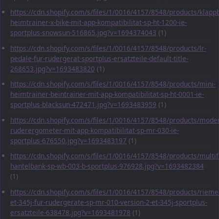
https://cdn.shopify.com/s/files/1/0016/4157/8548/products/klapp
heimtrainer-x-bike-mit-app-kompatibilitat-sp-ht-1200-ie-
sportplus-snowsun-516865.jpg?v=1694374043
(1)
https://cdn.shopify.com/s/files/1/0016/4157/8548/products/lr-
pedale-fur-rudergerat-sportplus-ersatzteile-default-title-
268653.jpg?v=1693483820
(1)
https://cdn.shopify.com/s/files/1/0016/4157/8548/products/mini-
heimtrainer-beintrainer-mit-app-kompatibilitat-sp-ht-0001-ie-
sportplus-blacksun-472471.jpg?v=1693483959
(1)
https://cdn.shopify.com/s/files/1/0016/4157/8548/products/mode
ruderergometer-mit-app-kompatibilitat-sp-mr-030-ie-
sportplus-676550.jpg?v=1693483197
(1)
https://cdn.shopify.com/s/files/1/0016/4157/8548/products/multif
hantelbank-sp-wb-003-b-sportplus-976928.jpg?v=1693482384
(1)
https://cdn.shopify.com/s/files/1/0016/4157/8548/products/rieme
et-345j-fur-rudergerate-sp-mr-010-version-2-et-345j-sportplus-
ersatzteile-638478.jpg?v=1693481978
(1)