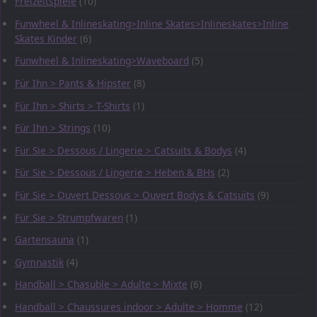
Freizeitspiele
(10)
Funwheel & Inlineskating>Inline Skates>Inlineskates>Inline
Skates Kinder
(6)
Funwheel & Inlineskating>Waveboard
(5)
Für Ihn > Pants & Hipster
(8)
Für Ihn > Shirts > T-Shirts
(1)
Für Ihn > Strings
(10)
Für Sie > Dessous / Lingerie > Catsuits & Bodys
(4)
Für Sie > Dessous / Lingerie > Heben & BHs
(2)
Für Sie > Ouvert Dessous > Ouvert Bodys & Catsuits
(9)
Für Sie > Strumpfwaren
(1)
Gartensauna
(1)
Gymnastik
(4)
Handball > Chasuble > Adulte > Mixte
(6)
Handball > Chaussures indoor > Adulte > Homme
(12)