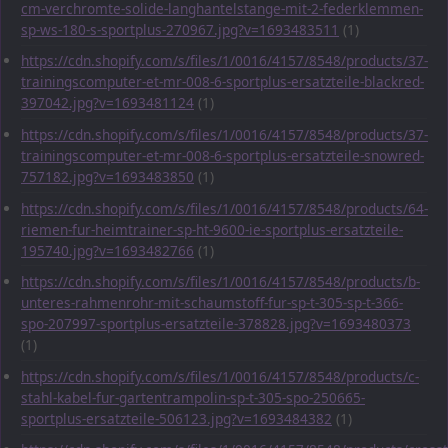
cm-verchromte-solide-langhantelstange-mit-2-federklemmen-
sp-ws-180-s-sportplus-270967.jpg?v=1693483511
(1)
https://cdn.shopify.com/s/files/1/0016/4157/8548/products/37-
trainingscomputer-et-mr-008-6-sportplus-ersatzteile-blackred-
397042.jpg?v=1693481124
(1)
https://cdn.shopify.com/s/files/1/0016/4157/8548/products/37-
trainingscomputer-et-mr-008-6-sportplus-ersatzteile-snowred-
757182.jpg?v=1693483850
(1)
https://cdn.shopify.com/s/files/1/0016/4157/8548/products/64-
riemen-fur-heimtrainer-sp-ht-9600-ie-sportplus-ersatzteile-
195740.jpg?v=1693482766
(1)
https://cdn.shopify.com/s/files/1/0016/4157/8548/products/b-
unteres-rahmenrohr-mit-schaumstoff-fur-sp-t-305-sp-t-366-
spo-207997-sportplus-ersatzteile-378828.jpg?v=1693480373
(1)
https://cdn.shopify.com/s/files/1/0016/4157/8548/products/c-
stahl-kabel-fur-gartentrampolin-sp-t-305-spo-250665-
sportplus-ersatzteile-506123.jpg?v=1693484382
(1)