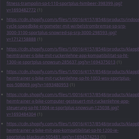
fitness-trampolin-sp-t-110-sportplus-himbeer-398399.jpg?
v=1693482772
(1)
https://cdn.shopify.com/s/files/1/0016/4157/8548/products/indoor
cycle-speedbike-ergometer-mit-wirbelstrombremse-sp-srp-
3000-3100-sportplus-snowred-sp-srp-3000-298593.jpg?
v=1712158888
(1)
https://cdn.shopify.com/s/files/1/0016/4157/8548/products/klapp
heimtrainer-s-bike-mit-ruckenlehne-app-kompatibilitat-sp-ht-
1300-ie-sportplus-snowsun-285637.jpg?v=1694375013
(1)
https://cdn.shopify.com/s/files/1/0016/4157/8548/products/klapp
heimtrainer-s-bike-mit-ruckenlehne-sp-ht-1003-wsv-sportplus-
eos-508069.jpg?v=1693480953
(1)
https://cdn.shopify.com/s/files/1/0016/4157/8548/products/klapp
heimtrainer-x-bike-computer-gesteuert-mit-ruckenlehne-app-
steuerung-sp-ht-1004-ie-sportplus-snowsun-125038.jpg?
v=1693484304
(1)
https://cdn.shopify.com/s/files/1/0016/4157/8548/products/klapp
heimtrainer-x-bike-mit-app-kompatibilitat-sp-ht-1200-ie-
sportplus-blacksun-505481.jpg?v=1694374253
(1)