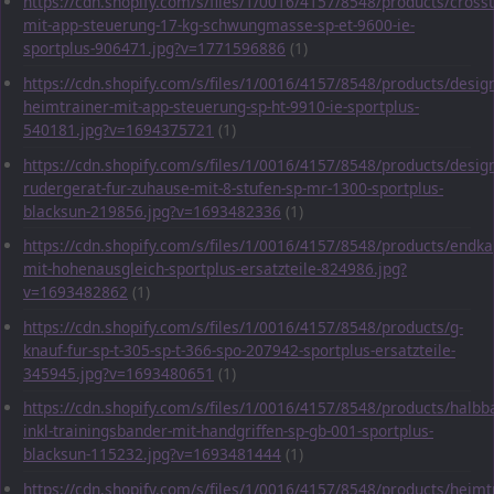
https://cdn.shopify.com/s/files/1/0016/4157/8548/products/crosst
mit-app-steuerung-17-kg-schwungmasse-sp-et-9600-ie-
sportplus-906471.jpg?v=1771596886
(1)
https://cdn.shopify.com/s/files/1/0016/4157/8548/products/desig
heimtrainer-mit-app-steuerung-sp-ht-9910-ie-sportplus-
540181.jpg?v=1694375721
(1)
https://cdn.shopify.com/s/files/1/0016/4157/8548/products/desig
rudergerat-fur-zuhause-mit-8-stufen-sp-mr-1300-sportplus-
blacksun-219856.jpg?v=1693482336
(1)
https://cdn.shopify.com/s/files/1/0016/4157/8548/products/endka
mit-hohenausgleich-sportplus-ersatzteile-824986.jpg?
v=1693482862
(1)
https://cdn.shopify.com/s/files/1/0016/4157/8548/products/g-
knauf-fur-sp-t-305-sp-t-366-spo-207942-sportplus-ersatzteile-
345945.jpg?v=1693480651
(1)
https://cdn.shopify.com/s/files/1/0016/4157/8548/products/halbba
inkl-trainingsbander-mit-handgriffen-sp-gb-001-sportplus-
blacksun-115232.jpg?v=1693481444
(1)
https://cdn.shopify.com/s/files/1/0016/4157/8548/products/heimt