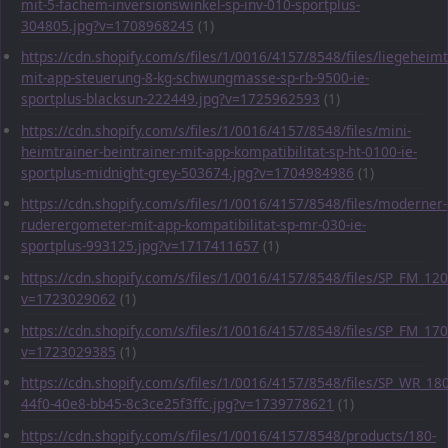
mit-5-fachem-inversionswinkel-sp-inv-010-sportplus-
304805.jpg?v=1708968245
(1)
https://cdn.shopify.com/s/files/1/0016/4157/8548/files/liegeheimt
mit-app-steuerung-8-kg-schwungmasse-sp-rb-9500-ie-
sportplus-blacksun-222449.jpg?v=1725962593
(1)
https://cdn.shopify.com/s/files/1/0016/4157/8548/files/mini-
heimtrainer-beintrainer-mit-app-kompatibilitat-sp-ht-0100-ie-
sportplus-midnight-grey-503674.jpg?v=1704984986
(1)
https://cdn.shopify.com/s/files/1/0016/4157/8548/files/moderner-
ruderergometer-mit-app-kompatibilitat-sp-mr-030-ie-
sportplus-993125.jpg?v=1717411657
(1)
https://cdn.shopify.com/s/files/1/0016/4157/8548/files/SP_FM_1
v=1723029062
(1)
https://cdn.shopify.com/s/files/1/0016/4157/8548/files/SP_FM_1
v=1723029385
(1)
https://cdn.shopify.com/s/files/1/0016/4157/8548/files/SP_WR_1
44f0-40e8-bb45-8c3ce25f3ffc.jpg?v=1739778621
(1)
https://cdn.shopify.com/s/files/1/0016/4157/8548/products/180-