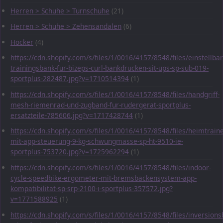
Herren > Schuhe > Turnschuhe
(21)
Herren > Schuhe > Zehensandalen
(6)
Hocker
(4)
https://cdn.shopify.com/s/files/1/0016/4157/8548/files/einstellbar
trainingsbank-fur-bizeps-curl-bankdrucken-sit-ups-sp-sub-019-
sportplus-282487.jpg?v=1710514394
(1)
https://cdn.shopify.com/s/files/1/0016/4157/8548/files/handgriff-
mesh-riemenrad-und-zugband-fur-rudergerat-sportplus-
ersatzteile-785606.jpg?v=1717428744
(1)
https://cdn.shopify.com/s/files/1/0016/4157/8548/files/heimtraine
mit-app-steuerung-9-kg-schwungmasse-sp-ht-9510-ie-
sportplus-753720.jpg?v=1725962294
(1)
https://cdn.shopify.com/s/files/1/0016/4157/8548/files/indoor-
cycle-speedbike-ergometer-mit-bremsbackensystem-app-
kompatibilitat-sp-srp-2100-i-sportplus-357572.jpg?
v=1771588925
(1)
https://cdn.shopify.com/s/files/1/0016/4157/8548/files/inversions