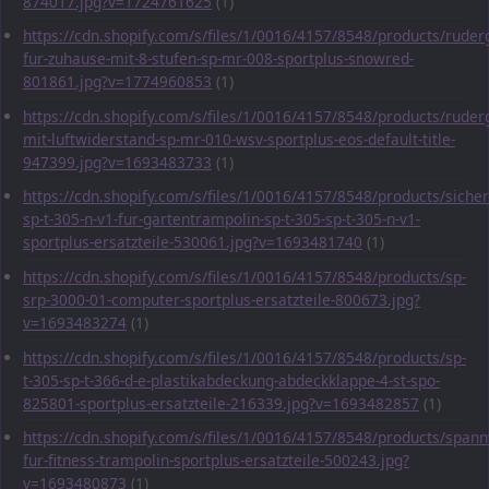
874017.jpg?v=1724761625
(1)
https://cdn.shopify.com/s/files/1/0016/4157/8548/products/ruder
fur-zuhause-mit-8-stufen-sp-mr-008-sportplus-snowred-
801861.jpg?v=1774960853
(1)
https://cdn.shopify.com/s/files/1/0016/4157/8548/products/ruder
mit-luftwiderstand-sp-mr-010-wsv-sportplus-eos-default-title-
947399.jpg?v=1693483733
(1)
https://cdn.shopify.com/s/files/1/0016/4157/8548/products/sicher
sp-t-305-n-v1-fur-gartentrampolin-sp-t-305-sp-t-305-n-v1-
sportplus-ersatzteile-530061.jpg?v=1693481740
(1)
https://cdn.shopify.com/s/files/1/0016/4157/8548/products/sp-
srp-3000-01-computer-sportplus-ersatzteile-800673.jpg?
v=1693483274
(1)
https://cdn.shopify.com/s/files/1/0016/4157/8548/products/sp-
t-305-sp-t-366-d-e-plastikabdeckung-abdeckklappe-4-st-spo-
825801-sportplus-ersatzteile-216339.jpg?v=1693482857
(1)
https://cdn.shopify.com/s/files/1/0016/4157/8548/products/span
fur-fitness-trampolin-sportplus-ersatzteile-500243.jpg?
v=1693480873
(1)