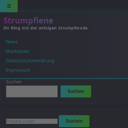
☰
Strumpfiene
Ihr Blog mit der witzigen Strumpfmode
News
fuchsia
Marktplatz
Es wurden keine Produkte gefunden, die deiner
Datenschutzerklärung
Auswahl entsprechen.
Impressum
Suchen
Suchen
Suchen
Suchen
nach: