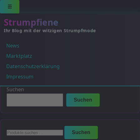
☰
Strumpfiene
Ihr Blog mit der witzigen Strumpfmode
News
Dunkelbraun-mel. (Braun)
Marktplatz
Es wurden keine Produkte gefunden, die deiner
Datenschutzerklärung
Auswahl entsprechen.
Impressum
Suchen
Suchen
Suchen
Suchen
nach: