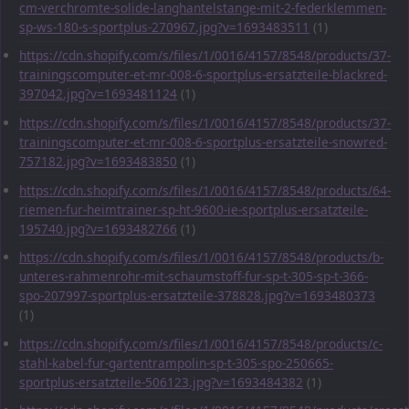
cm-verchromte-solide-langhantelstange-mit-2-federklemmen-
sp-ws-180-s-sportplus-270967.jpg?v=1693483511
(1)
https://cdn.shopify.com/s/files/1/0016/4157/8548/products/37-
trainingscomputer-et-mr-008-6-sportplus-ersatzteile-blackred-
397042.jpg?v=1693481124
(1)
https://cdn.shopify.com/s/files/1/0016/4157/8548/products/37-
trainingscomputer-et-mr-008-6-sportplus-ersatzteile-snowred-
757182.jpg?v=1693483850
(1)
https://cdn.shopify.com/s/files/1/0016/4157/8548/products/64-
riemen-fur-heimtrainer-sp-ht-9600-ie-sportplus-ersatzteile-
195740.jpg?v=1693482766
(1)
https://cdn.shopify.com/s/files/1/0016/4157/8548/products/b-
unteres-rahmenrohr-mit-schaumstoff-fur-sp-t-305-sp-t-366-
spo-207997-sportplus-ersatzteile-378828.jpg?v=1693480373
(1)
https://cdn.shopify.com/s/files/1/0016/4157/8548/products/c-
stahl-kabel-fur-gartentrampolin-sp-t-305-spo-250665-
sportplus-ersatzteile-506123.jpg?v=1693484382
(1)