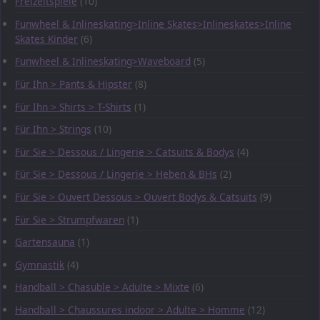
Freizeitspiele
(10)
Funwheel & Inlineskating>Inline Skates>Inlineskates>Inline
Skates Kinder
(6)
Funwheel & Inlineskating>Waveboard
(5)
Für Ihn > Pants & Hipster
(8)
Für Ihn > Shirts > T-Shirts
(1)
Für Ihn > Strings
(10)
Für Sie > Dessous / Lingerie > Catsuits & Bodys
(4)
Für Sie > Dessous / Lingerie > Heben & BHs
(2)
Für Sie > Ouvert Dessous > Ouvert Bodys & Catsuits
(9)
Für Sie > Strumpfwaren
(1)
Gartensauna
(1)
Gymnastik
(4)
Handball > Chasuble > Adulte > Mixte
(6)
Handball > Chaussures indoor > Adulte > Homme
(12)