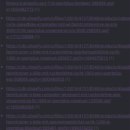
fitness-trampolin-sp-t-110-sportplus-himbeer-398399.jpg?
v=1693482772
(1)
https://cdn.shopify.com/s/files/1/0016/4157/8548/products/indoor
cycle-speedbike-ergometer-mit-wirbelstrombremse-sp-srp-
3000-3100-sportplus-snowred-sp-srp-3000-298593.jpg?
v=1712158888
(1)
https://cdn.shopify.com/s/files/1/0016/4157/8548/products/klapp
heimtrainer-s-bike-mit-ruckenlehne-app-kompatibilitat-sp-ht-
1300-ie-sportplus-snowsun-285637.jpg?v=1694375013
(1)
https://cdn.shopify.com/s/files/1/0016/4157/8548/products/klapp
heimtrainer-s-bike-mit-ruckenlehne-sp-ht-1003-wsv-sportplus-
eos-508069.jpg?v=1693480953
(1)
https://cdn.shopify.com/s/files/1/0016/4157/8548/products/klapp
heimtrainer-x-bike-computer-gesteuert-mit-ruckenlehne-app-
steuerung-sp-ht-1004-ie-sportplus-snowsun-125038.jpg?
v=1693484304
(1)
https://cdn.shopify.com/s/files/1/0016/4157/8548/products/klapp
heimtrainer-x-bike-mit-app-kompatibilitat-sp-ht-1200-ie-
sportplus-blacksun-505481.jpg?v=1694374253
(1)