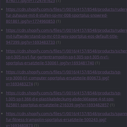
874017.jpg?v=1724761625
(1)
https://cdn.shopify.com/s/files/1/0016/4157/8548/products/ruder
fur-zuhause-mit-8-stufen-sp-mr-008-sportplus-snowred-
801861.jpg?v=1774960853
(1)
https://cdn.shopify.com/s/files/1/0016/4157/8548/products/ruder
mit-luftwiderstand-sp-mr-010-wsv-sportplus-eos-default-title-
947399.jpg?v=1693483733
(1)
https://cdn.shopify.com/s/files/1/0016/4157/8548/products/sicher
sp-t-305-n-v1-fur-gartentrampolin-sp-t-305-sp-t-305-n-v1-
sportplus-ersatzteile-530061.jpg?v=1693481740
(1)
https://cdn.shopify.com/s/files/1/0016/4157/8548/products/sp-
srp-3000-01-computer-sportplus-ersatzteile-800673.jpg?
v=1693483274
(1)
https://cdn.shopify.com/s/files/1/0016/4157/8548/products/sp-
t-305-sp-t-366-d-e-plastikabdeckung-abdeckklappe-4-st-spo-
825801-sportplus-ersatzteile-216339.jpg?v=1693482857
(1)
https://cdn.shopify.com/s/files/1/0016/4157/8548/products/span
fur-fitness-trampolin-sportplus-ersatzteile-500243.jpg?
v=1693480873
(1)