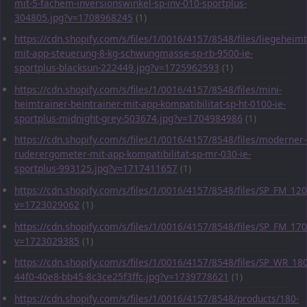
mit-5-fachem-inversionswinkel-sp-inv-010-sportplus-
304805.jpg?v=1708968245
(1)
https://cdn.shopify.com/s/files/1/0016/4157/8548/files/liegeheimt
mit-app-steuerung-8-kg-schwungmasse-sp-rb-9500-ie-
sportplus-blacksun-222449.jpg?v=1725962593
(1)
https://cdn.shopify.com/s/files/1/0016/4157/8548/files/mini-
heimtrainer-beintrainer-mit-app-kompatibilitat-sp-ht-0100-ie-
sportplus-midnight-grey-503674.jpg?v=1704984986
(1)
https://cdn.shopify.com/s/files/1/0016/4157/8548/files/moderner-
ruderergometer-mit-app-kompatibilitat-sp-mr-030-ie-
sportplus-993125.jpg?v=1717411657
(1)
https://cdn.shopify.com/s/files/1/0016/4157/8548/files/SP_FM_1
v=1723029062
(1)
https://cdn.shopify.com/s/files/1/0016/4157/8548/files/SP_FM_1
v=1723029385
(1)
https://cdn.shopify.com/s/files/1/0016/4157/8548/files/SP_WR_1
44f0-40e8-bb45-8c3ce25f3ffc.jpg?v=1739778621
(1)
https://cdn.shopify.com/s/files/1/0016/4157/8548/products/180-