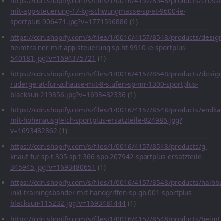
https://cdn.shopify.com/s/files/1/0016/4157/8548/products/crosst
mit-app-steuerung-17-kg-schwungmasse-sp-et-9600-ie-
sportplus-906471.jpg?v=1771596886
(1)
https://cdn.shopify.com/s/files/1/0016/4157/8548/products/desig
heimtrainer-mit-app-steuerung-sp-ht-9910-ie-sportplus-
540181.jpg?v=1694375721
(1)
https://cdn.shopify.com/s/files/1/0016/4157/8548/products/desig
rudergerat-fur-zuhause-mit-8-stufen-sp-mr-1300-sportplus-
blacksun-219856.jpg?v=1693482336
(1)
https://cdn.shopify.com/s/files/1/0016/4157/8548/products/endka
mit-hohenausgleich-sportplus-ersatzteile-824986.jpg?
v=1693482862
(1)
https://cdn.shopify.com/s/files/1/0016/4157/8548/products/g-
knauf-fur-sp-t-305-sp-t-366-spo-207942-sportplus-ersatzteile-
345945.jpg?v=1693480651
(1)
https://cdn.shopify.com/s/files/1/0016/4157/8548/products/halbba
inkl-trainingsbander-mit-handgriffen-sp-gb-001-sportplus-
blacksun-115232.jpg?v=1693481444
(1)
https://cdn.shopify.com/s/files/1/0016/4157/8548/products/heimt