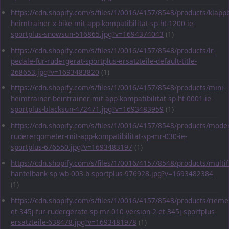
https://cdn.shopify.com/s/files/1/0016/4157/8548/products/klapp
heimtrainer-x-bike-mit-app-kompatibilitat-sp-ht-1200-ie-
sportplus-snowsun-516865.jpg?v=1694374043
(1)
https://cdn.shopify.com/s/files/1/0016/4157/8548/products/lr-
pedale-fur-rudergerat-sportplus-ersatzteile-default-title-
268653.jpg?v=1693483820
(1)
https://cdn.shopify.com/s/files/1/0016/4157/8548/products/mini-
heimtrainer-beintrainer-mit-app-kompatibilitat-sp-ht-0001-ie-
sportplus-blacksun-472471.jpg?v=1693483959
(1)
https://cdn.shopify.com/s/files/1/0016/4157/8548/products/mode
ruderergometer-mit-app-kompatibilitat-sp-mr-030-ie-
sportplus-676550.jpg?v=1693483197
(1)
https://cdn.shopify.com/s/files/1/0016/4157/8548/products/multif
hantelbank-sp-wb-003-b-sportplus-976928.jpg?v=1693482384
(1)
https://cdn.shopify.com/s/files/1/0016/4157/8548/products/rieme
et-345j-fur-rudergerate-sp-mr-010-version-2-et-345j-sportplus-
ersatzteile-638478.jpg?v=1693481978
(1)