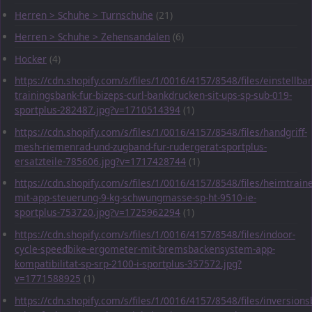
Herren > Schuhe > Turnschuhe
(21)
Herren > Schuhe > Zehensandalen
(6)
Hocker
(4)
https://cdn.shopify.com/s/files/1/0016/4157/8548/files/einstellbar
trainingsbank-fur-bizeps-curl-bankdrucken-sit-ups-sp-sub-019-
sportplus-282487.jpg?v=1710514394
(1)
https://cdn.shopify.com/s/files/1/0016/4157/8548/files/handgriff-
mesh-riemenrad-und-zugband-fur-rudergerat-sportplus-
ersatzteile-785606.jpg?v=1717428744
(1)
https://cdn.shopify.com/s/files/1/0016/4157/8548/files/heimtraine
mit-app-steuerung-9-kg-schwungmasse-sp-ht-9510-ie-
sportplus-753720.jpg?v=1725962294
(1)
https://cdn.shopify.com/s/files/1/0016/4157/8548/files/indoor-
cycle-speedbike-ergometer-mit-bremsbackensystem-app-
kompatibilitat-sp-srp-2100-i-sportplus-357572.jpg?
v=1771588925
(1)
https://cdn.shopify.com/s/files/1/0016/4157/8548/files/inversions